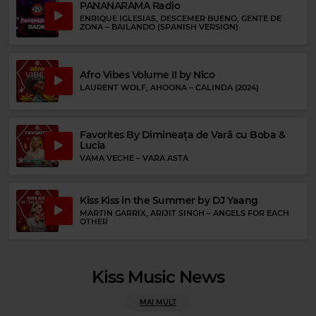
PANANARAMA Radio
ENRIQUE IGLESIAS, DESCEMER BUENO, GENTE DE
ZONA
–
BAILANDO (SPANISH VERSION)
Rock 80s & 90s
SKID ROW
–
I REMEMBER YOU
Afro Vibes Volume II by Nico
LAURENT WOLF, AHOONA
–
CALINDA (2024)
Favorites By Dimineața de Vară cu Boba &
Lucia
VAMA VECHE
–
VARA ASTA
Kiss Kiss in the Summer by DJ Yaang
MARTIN GARRIX, ARIJIT SINGH
–
ANGELS FOR EACH
OTHER
Kiss Music News
Rock Blues
MAI MULT
WILLIE DIXON
–
I CAN'T QUIT YOU, BABY