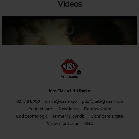
Videos
Magic Relax
CUPIDO
–
FLY ME TO THE MOON
Kiss FM
– #1 Hit Radio
021 318 8000
office@kissfm.ro
publicitate@kissfm.ro
Contact form
Newsletter
Date societate
Cod deontologic
Termeni și condiții
Confidențialitate
Costi & Adrian Saguna & Benzol – Solo tu -1
Despre cookie-uri
CNA
Magic 80s Hits