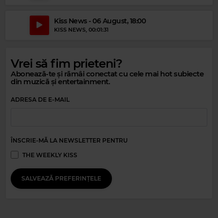
Kiss News - 06 August, 18:00
KISS NEWS
, 00:01:31
Vrei să fim prieteni?
Magic Party Mix
Abonează-te și rămâi conectat cu cele mai hot subiecte
din muzică și entertainment.
MAGIC PARTY MIX
–
MAGIC PARTY MIX
ADRESA DE E-MAIL
ÎNSCRIE-MĂ LA NEWSLETTER PENTRU
THE WEEKLY KISS
SALVEAZĂ PREFERINȚELE