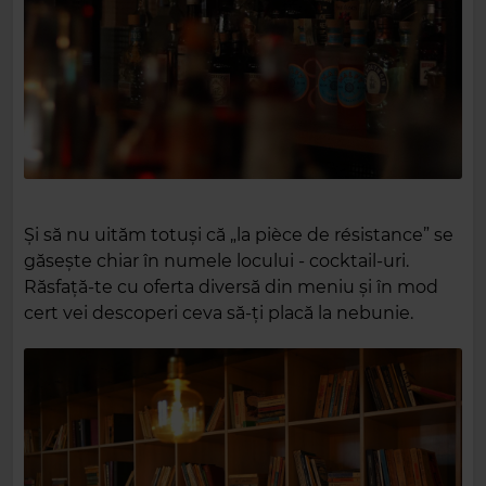
Și să nu uităm totuși că „la pièce de résistance” se
găsește chiar în numele locului - cocktail-uri.
Răsfață-te cu oferta diversă din meniu și în mod
cert vei descoperi ceva să-ți placă la nebunie.