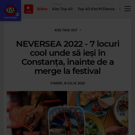
TOPURI
PODCASTUR
Bilete
Kiss Top 40
Top 40 Kiss'N'Dance
Podcastu
LIVE
KISS TIME OUT
NEVERSEA 2022 - 7 locuri
cool unde să ieși în
Constanța, înainte de a
merge la festival
VINERI, 8 IULIE 2022