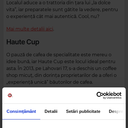
Localul aduce a o trattoria din țara lui „la dolce
vita”, iar preparatele sunt gătite la vedere, pentru
o experiență cât mai autentică. Cool, nu?
Mai multe detalii aici
.
Haute Cup
O pauză de cafea de specialitate este mereu o
idee bună, iar Haute Cup este locul ideal pentru
asta. În 2013, pe Lahovari 17, s-a deschis un coffee
shop micuț, din dorința proprietarilor de a oferi o
„experiență unică” băutorilor de cafea.
Consimțământ
Detalii
Setări publicitate
Despre