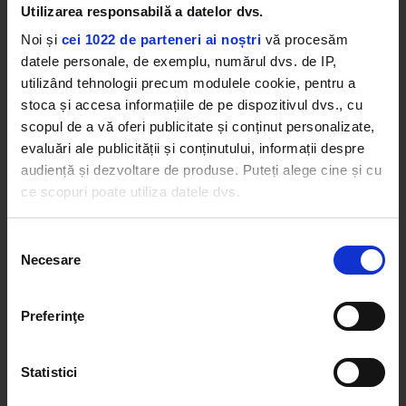
Utilizarea responsabilă a datelor dvs.
Noi și
cei 1022 de parteneri ai noștri
vă procesăm
datele personale, de exemplu, numărul dvs. de IP,
utilizând tehnologii precum modulele cookie, pentru a
stoca și accesa informațiile de pe dispozitivul dvs., cu
scopul de a vă oferi publicitate și conținut personalizate,
evaluări ale publicității și conținutului, informații despre
audiență și dezvoltare de produse. Puteți alege cine și cu
Între timp, coffe shop-ul s-a extins și în alte zone
ce scopuri poate utiliza datele dvs.
de pe litoral, iar în Constanța îl mai găsești pe
bulevardul Tomis, la numărul 67. Ei au și o prăjitorie
Dacă ne permiteți, am dori, de asemenea:
de cafea, așa că experiența ta aici va fi autentică și-
Selecția
Necesare
ți va răsfăța gusturile.
Să colectăm informațiile cu privire la locația dvs.
consimțământului
geografică cu o exactitate de până la câțiva metri
Să vă identificăm dispozitivul scanândul-l în mod
Preferinţe
activ după caracteristici specifice (amprentare)
Găsiți mai multe informații despre procesarea datelor
Statistici
dvs. personale și configurați-vă preferințele la
secțiunea
cu detalii
. Vă puteți modifica sau retrage oricând acordul