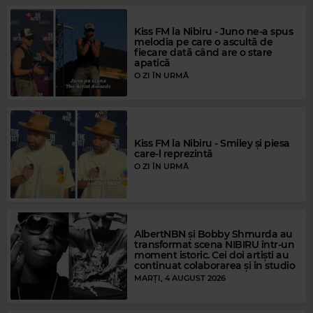
Kiss FM la Nibiru - Juno ne-a spus
melodia pe care o ascultă de
fiecare dată când are o stare
apatică
O ZI ÎN URMĂ
Kiss FM la Nibiru - Smiley și piesa
care-l reprezintă
O ZI ÎN URMĂ
Magic FM
AlbertNBN și Bobby Shmurda au
transformat scena NIBIRU într-un
MICHAEL JACKSON
–
SMOOTH CRIMINAL
moment istoric. Cei doi artiști au
continuat colaborarea și în studio
MARȚI, 4 AUGUST 2026