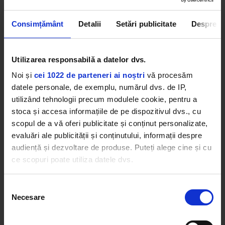
Consimțământ
Detalii
Setări publicitate
Despre
Utilizarea responsabilă a datelor dvs.
Noi și
cei 1022 de parteneri ai noștri
vă procesăm
datele personale, de exemplu, numărul dvs. de IP,
utilizând tehnologii precum modulele cookie, pentru a
Cartea are și un scop caritabil, iar prințul Harry își
stoca și accesa informațiile de pe dispozitivul dvs., cu
dorește să sprijine fundații caritabile britanice din
scopul de a vă oferi publicitate și conținut personalizate,
vânzări sale. Ducele de Sussex a donat 1.500.000
evaluări ale publicității și conținutului, informații despre
de dolari pentru Sentebale, organizație pe care a
audiență și dezvoltare de produse. Puteți alege cine și cu
înființat-o împreună cu Prințul Seeiso în amintirea
ce scopuri poate utiliza datele dvs.
mamelor lor și care sprijină copii vulnerabili și tineri
cu HIV/SIDA din Lesotho și Botswana.
Dacă ne permiteți, am dori, de asemenea:
Selecția
Necesare
Să colectăm informațiile cu privire la locația dvs.
consimțământului
geografică cu o exactitate de până la câțiva metri
COOL STUFF
Să vă identificăm dispozitivul scanândul-l în mod
Prințul Harry susține că fratele său,