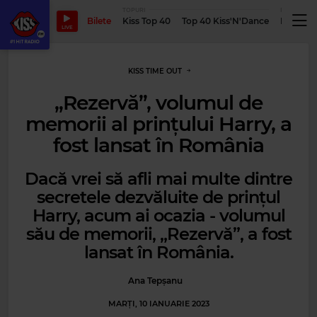
TOPURI
PODCASTUR
Bilete
Kiss Top 40
Top 40 Kiss'N'Dance
Podcastu
LIVE
KISS TIME OUT
„Rezervă”, volumul de
memorii al prințului Harry, a
fost lansat în România
Dacă vrei să afli mai multe dintre
secretele dezvăluite de prințul
Harry, acum ai ocazia - volumul
său de memorii, „Rezervă”, a fost
lansat în România.
Ana Tepșanu
MARȚI, 10 IANUARIE 2023