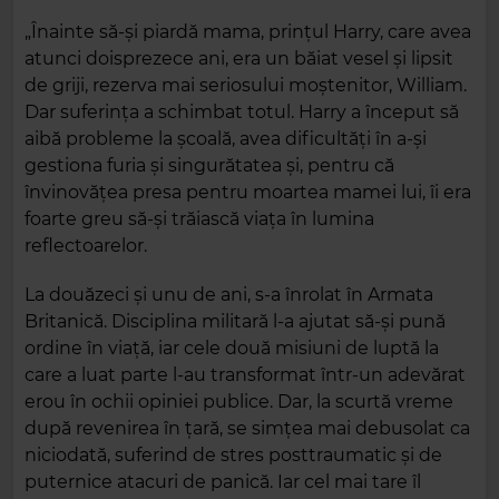
„Înainte să‑și piardă mama, prințul Harry, care avea
atunci doisprezece ani, era un băiat vesel și lipsit
de griji, rezerva mai seriosului moștenitor, William.
Dar suferința a schimbat totul. Harry a început să
aibă probleme la școală, avea dificultăți în a‑și
gestiona furia și singurătatea și, pentru că
învinovățea presa pentru moartea mamei lui, îi era
foarte greu să‑și trăiască viața în lumina
reflectoarelor.
La douăzeci și unu de ani, s‑a înrolat în Armata
Britanică. Disciplina militară l‑a ajutat să‑și pună
ordine în viață, iar cele două misiuni de luptă la
care a luat parte l‑au transformat într‑un adevărat
erou în ochii opiniei publice. Dar, la scurtă vreme
după revenirea în țară, se simțea mai debusolat ca
niciodată, suferind de stres posttraumatic și de
puternice atacuri de panică. Iar cel mai tare îl