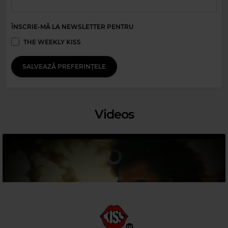
ÎNSCRIE-MĂ LA NEWSLETTER PENTRU
THE WEEKLY KISS
SALVEAZĂ PREFERINȚELE
Magic 80s Hits
Magic Relax
JOHN PARR
–
ST. ELMO'S FIRE
CANDELION
–
PRETTY LITTLE LIAR
Videos