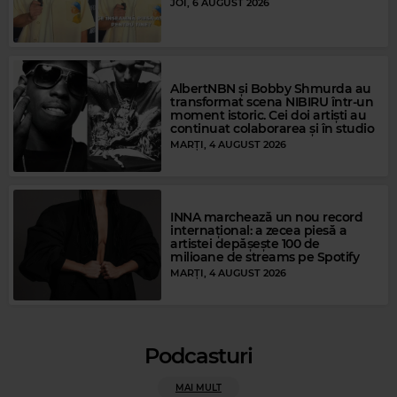
JOI, 6 AUGUST 2026
Magic FM
MAGIC FM
–
ALWAYS THE BEST MUSIC
AlbertNBN și Bobby Shmurda au
transformat scena NIBIRU într-un
moment istoric. Cei doi artiști au
continuat colaborarea și în studio
MARȚI, 4 AUGUST 2026
INNA marchează un nou record
internațional: a zecea piesă a
artistei depășește 100 de
milioane de streams pe Spotify
MARȚI, 4 AUGUST 2026
Podcasturi
Magic Gold
BEE GEES
–
HOW DEEP IS YOUR LOVE
MAI MULT