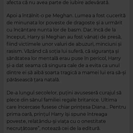
afecta că nu avea parte de iubire adevărată.
Apoi a întâlnit‑o pe Meghan. Lumea a fost cucerită
de minunata lor poveste de dragoste și a urmărit
cu încântare nunta lor de basm. Dar, încă de la
început, Harry și Meghan au fost vânați de presă,
fiind victimele unor valuri de abuzuri, minciuni și
rasism. Văzând că soția lui suferă, că siguranța și
sănătatea lor mentală erau puse în pericol, Harry
și‑a dat seama că singura cale de a evita ca unul
dintre ei să aibă soarta tragică a mamei lui era să‑și
părăsească țara natală.
De‑a lungul secolelor, puțini avuseseră curajul să
plece din sânul familiei regale britanice. Ultima
care încercase fusese chiar prințesa Diana… Pentru
prima oară, prințul Harry își spune întreaga
poveste, relatându‑și viața cu o onestitate
necruțătoare”, notează cei de la editură.