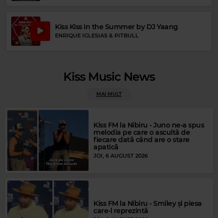
Kiss Kiss in the Summer by DJ Yaang
ENRIQUE IGLESIAS & PITBULL
Kiss Music News
Rock Blues
FREDDIE KING
–
SAME OLD BLUES
MAI MULT
Kiss FM la Nibiru - Juno ne-a spus
melodia pe care o ascultă de
fiecare dată când are o stare
apatică
JOI, 6 AUGUST 2026
Kiss FM la Nibiru - Smiley și piesa
care-l reprezintă