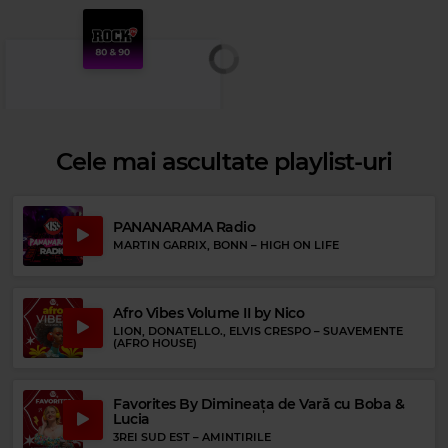
Cele mai ascultate playlist-uri
PANANARAMA Radio
MARTIN GARRIX, BONN
–
HIGH ON LIFE
Rock 80s & 90s
SCORPIONS
–
SEND ME AN ANGEL
Afro Vibes Volume II by Nico
LION, DONATELLO., ELVIS CRESPO
–
SUAVEMENTE
(AFRO HOUSE)
Favorites By Dimineața de Vară cu Boba &
Lucia
3REI SUD EST
–
AMINTIRILE