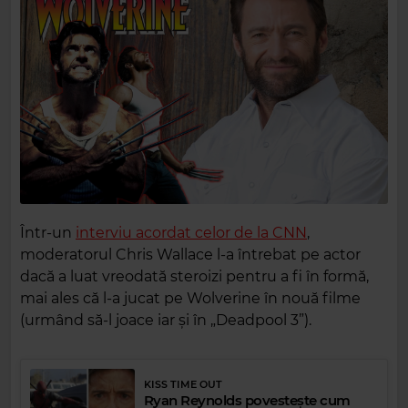
Într-un
interviu acordat celor de la CNN
,
moderatorul Chris Wallace l-a întrebat pe actor
dacă a luat vreodată steroizi pentru a fi în formă,
mai ales că l-a jucat pe Wolverine în nouă filme
(urmând să-l joace iar și în „Deadpool 3”).
KISS TIME OUT
Ryan Reynolds povestește cum