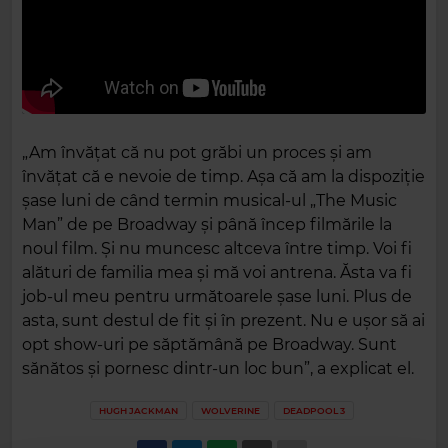
„Am învățat că nu pot grăbi un proces și am
învățat că e nevoie de timp. Așa că am la dispoziție
șase luni de când termin musical-ul „The Music
Man” de pe Broadway și până încep filmările la
noul film. Și nu muncesc altceva între timp. Voi fi
alături de familia mea și mă voi antrena. Ăsta va fi
job-ul meu pentru următoarele șase luni. Plus de
asta, sunt destul de fit și în prezent. Nu e ușor să ai
opt show-uri pe săptămână pe Broadway. Sunt
sănătos și pornesc dintr-un loc bun”, a explicat el.
HUGH JACKMAN
WOLVERINE
DEADPOOL 3