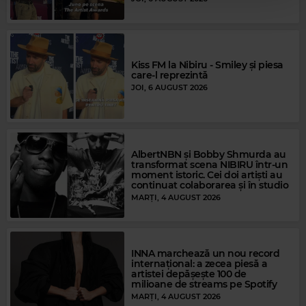
Kiss FM la Nibiru - Smiley și piesa
care-l reprezintă
JOI, 6 AUGUST 2026
AlbertNBN și Bobby Shmurda au
transformat scena NIBIRU într-un
moment istoric. Cei doi artiști au
continuat colaborarea și în studio
Magic FM
MARȚI, 4 AUGUST 2026
THE KELLY FAMILY
–
FELL IN LOVE WITH AN ALIEN
INNA marchează un nou record
internațional: a zecea piesă a
artistei depășește 100 de
milioane de streams pe Spotify
MARȚI, 4 AUGUST 2026