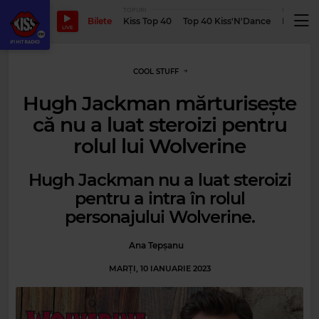
TOPURI
PODCASTUR
Bilete
Kiss Top 40
Top 40 Kiss'N'Dance
Podcastu
LIVE
COOL STUFF
Hugh Jackman mărturisește
că nu a luat steroizi pentru
rolul lui Wolverine
Hugh Jackman nu a luat steroizi
pentru a intra în rolul
personajului Wolverine.
Ana Tepșanu
MARȚI, 10 IANUARIE 2023