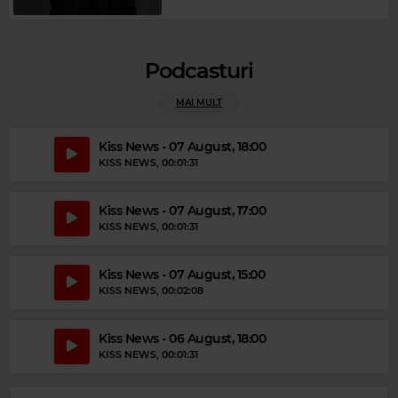
Podcasturi
MAI MULT
Kiss News - 07 August, 18:00
KISS NEWS
, 00:01:31
Kiss News - 07 August, 17:00
KISS NEWS
, 00:01:31
Kiss News - 07 August, 15:00
Magic Gold
KISS NEWS
, 00:02:08
BARRY WHITE
–
YOU'RE THE FIRST, THE LAST, MY EVERYTHING
Kiss News - 06 August, 18:00
KISS NEWS
, 00:01:31