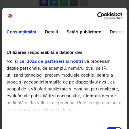
Web radios
Consimțământ
Detalii
Setări publicitate
Despre
Utilizarea responsabilă a datelor dvs.
Noi și
cei 1022 de parteneri ai noștri
vă procesăm
datele personale, de exemplu, numărul dvs. de IP,
utilizând tehnologii precum modulele cookie, pentru a
Cele mai ascultate playlist-uri
stoca și accesa informațiile de pe dispozitivul dvs., cu
scopul de a vă oferi publicitate și conținut personalizate,
evaluări ale publicității și conținutului, informații despre
PANANARAMA Radio
audiență și dezvoltare de produse. Puteți alege cine și cu
FLY PROJECT
–
RAISA
ce scopuri poate utiliza datele dvs.
Rock 80s & 90s
SPIN DOCTORS
–
TWO PRINCES
Dacă ne permiteți, am dori, de asemenea:
Selecția
Afro Vibes Volume II by Nico