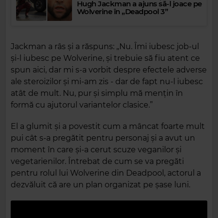
Hugh Jackman a ajuns să-l joace pe
Wolverine în „Deadpool 3”
Jackman a râs și a răspuns: „Nu. Îmi iubesc job-ul
și-l iubesc pe Wolverine, și trebuie să fiu atent ce
spun aici, dar mi s-a vorbit despre efectele adverse
ale steroizilor și mi-am zis - dar de fapt nu-l iubesc
atât de mult. Nu, pur și simplu mă mențin în
formă cu ajutorul variantelor clasice.”
El a glumit și a povestit cum a mâncat foarte mult
pui cât s-a pregătit pentru personaj și a avut un
moment în care și-a cerut scuze veganilor și
vegetarienilor. Întrebat de cum se va pregăti
pentru rolul lui Wolverine din Deadpool, actorul a
dezvăluit că are un plan organizat pe șase luni.