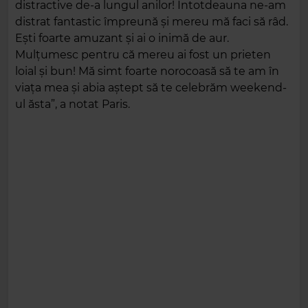
distractive de-a lungul anilor! Întotdeauna ne-am
distrat fantastic împreună și mereu mă faci să râd.
Ești foarte amuzant și ai o inimă de aur.
Mulțumesc pentru că mereu ai fost un prieten
loial și bun! Mă simt foarte norocoasă să te am în
viața mea și abia aștept să te celebrăm weekend-
ul ăsta”, a notat Paris.