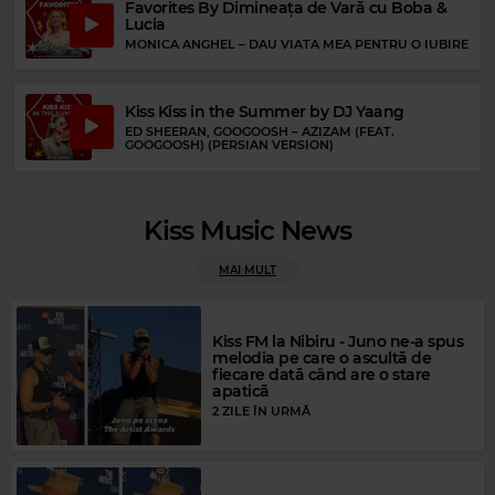
Favorites By Dimineața de Vară cu Boba &
Lucia
MONICA ANGHEL
–
DAU VIATA MEA PENTRU O IUBIRE
Kiss Kiss in the Summer by DJ Yaang
ED SHEERAN, GOOGOOSH
–
AZIZAM (FEAT.
GOOGOOSH) (PERSIAN VERSION)
Kiss Music News
MAI MULT
Kiss FM la Nibiru - Juno ne-a spus
melodia pe care o ascultă de
fiecare dată când are o stare
apatică
2 ZILE ÎN URMĂ
Rock Blues
JAMES BROWN
–
IT'S A MAN'S MAN'S MAN'S WORLD