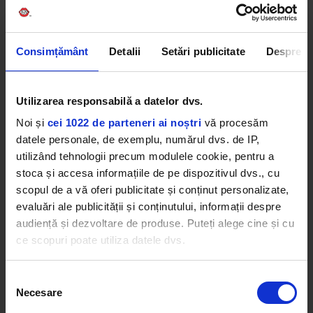
mireasă
Consimțământ
Detalii
Setări publicitate
Despre
Vedeta nu s-a abținut și a dat o explicație pentru
sceptici: „Tuturor celor care mă întrebați - unele
Utilizarea responsabilă a datelor dvs.
dintre fotografii au fost făcute cu un iPhone, așa
că au ieșit neclare. Așa că am folosit app-ul Remini
Noi și
cei 1022 de parteneri ai noștri
vă procesăm
pentru a le face mai clare, dar uneori AI-urile
datele personale, de exemplu, numărul dvs. de IP,
distorsionează imaginile. Nici măcar nu am vrut să
utilizând tehnologii precum modulele cookie, pentru a
dau acest răspuns, dar unele dintre teoriile
stoca și accesa informațiile de pe dispozitivul dvs., cu
conspirației expuse de voi sunt pur și simplu
scopul de a vă oferi publicitate și conținut personalizate,
ridicole.”
evaluări ale publicității și conținutului, informații despre
audiență și dezvoltare de produse. Puteți alege cine și cu
PARIS HILTON
BRITNEY SPEARS
SELFIE
ce scopuri poate utiliza datele dvs.
Dacă ne permiteți, am dori, de asemenea:
Selecția
Necesare
Să colectăm informațiile cu privire la locația dvs.
consimțământului
geografică cu o exactitate de până la câțiva metri