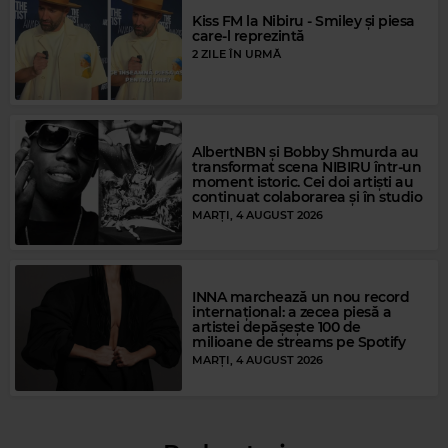
Kiss FM la Nibiru - Smiley și piesa
care-l reprezintă
2 ZILE ÎN URMĂ
AlbertNBN și Bobby Shmurda au
transformat scena NIBIRU într-un
moment istoric. Cei doi artiști au
continuat colaborarea și în studio
Magic Gold
MARȚI, 4 AUGUST 2026
ETTA JAMES
–
AT LAST
Magic FM
INNA marchează un nou record
internațional: a zecea piesă a
MAGIC FM
–
ALWAYS THE BEST MUSIC
artistei depășește 100 de
milioane de streams pe Spotify
MARȚI, 4 AUGUST 2026