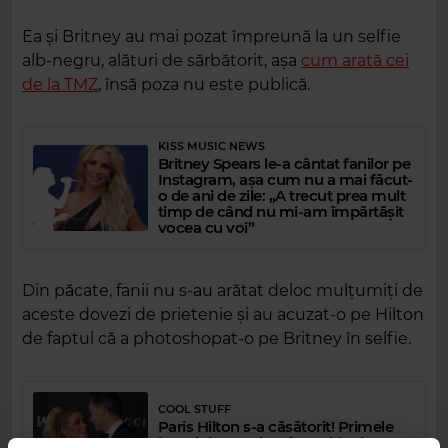
Ea și Britney au mai pozat împreună la un selfie
alb-negru, alături de sărbătorit, așa
cum arată cei
de la TMZ
, însă poza nu este publică.
KISS MUSIC NEWS
Britney Spears le-a cântat fanilor pe
Instagram, așa cum nu a mai făcut-
o de ani de zile: „A trecut prea mult
timp de când nu mi-am împărtășit
vocea cu voi”
Din păcate, fanii nu s-au arătat deloc mulțumiți de
aceste dovezi de prietenie și au acuzat-o pe Hilton
de faptul că a photoshopat-o pe Britney în selfie.
COOL STUFF
Paris Hilton s-a căsătorit! Primele
imagini cu vedeta în rochie de