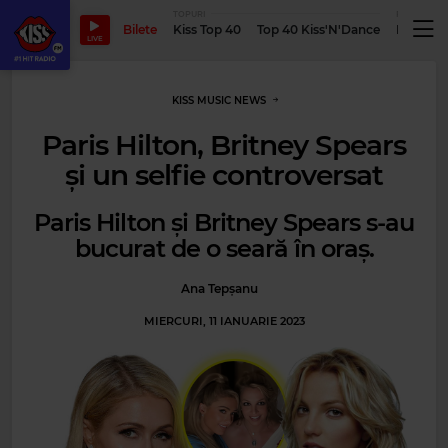
TOPURI
PODCASTUR
Bilete
Kiss Top 40
Top 40 Kiss'N'Dance
Podcastu
LIVE
KISS MUSIC NEWS
Paris Hilton, Britney Spears
și un selfie controversat
Paris Hilton și Britney Spears s-au
bucurat de o seară în oraș.
Ana Tepșanu
MIERCURI, 11 IANUARIE 2023