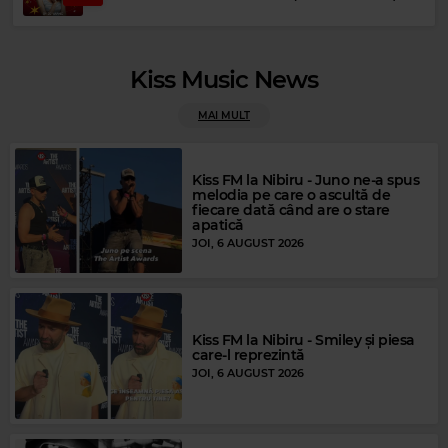
Kiss Music News
Rock Blues
MAI MULT
PETER GREEN
–
FOOL NO MORE
Kiss FM la Nibiru - Juno ne-a spus
melodia pe care o ascultă de
fiecare dată când are o stare
apatică
JOI, 6 AUGUST 2026
Kiss FM la Nibiru - Smiley și piesa
care-l reprezintă
JOI, 6 AUGUST 2026