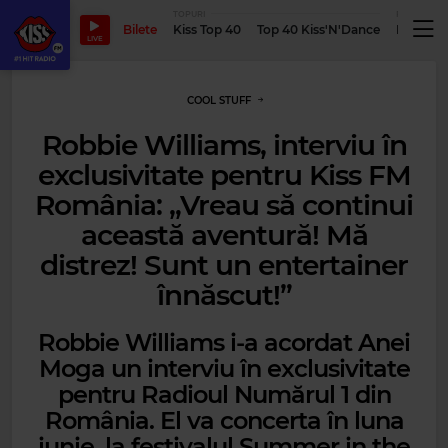
TOPURI
PODCASTUR
Bilete
Kiss Top 40
Top 40 Kiss'N'Dance
Podcastu
LIVE
COOL STUFF
Robbie Williams, interviu în
exclusivitate pentru Kiss FM
România: „Vreau să continui
această aventură! Mă
distrez! Sunt un entertainer
înnăscut!”
Robbie Williams i-a acordat Anei
Moga un interviu în exclusivitate
pentru Radioul Numărul 1 din
România. El va concerta în luna
iunie, la festivalul Summer in the