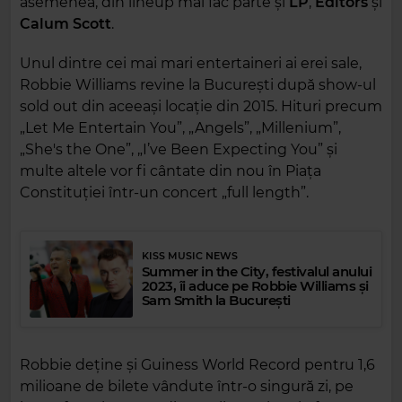
asemenea, din lineup mai fac parte și
LP
,
Editors
și
Calum Scott
.
Unul dintre cei mai mari entertaineri ai erei sale,
Robbie Williams revine la București după show-ul
sold out din aceeași locație din 2015. Hituri precum
„Let Me Entertain You”, „Angels”, „Millenium”,
„She's the One”, „I’ve Been Expecting You” și
multe altele vor fi cântate din nou în Piața
Constituției într-un concert „full length”.
KISS MUSIC NEWS
Summer in the City, festivalul anului
2023, îi aduce pe Robbie Williams și
Sam Smith la București
Robbie deține și Guiness World Record pentru 1,6
milioane de bilete vândute într-o singură zi, pe