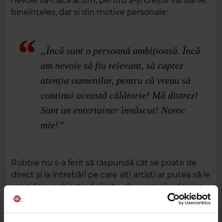
nevoie să-l facă acum, pentru a-și crește vânzările,
bineînțeles, dar și din motive personale:
„Încă sunt o persoană ambițioasă. Încă
am nevoie să fiu relevant, să captez
atenția oamenilor, pentru că vreau să
continui această călătorie! Mă distrez!
Sunt un entertainer înnăscut! Noroc
mie!”
Robbie nu s-a ferit să răspundă cât se poate de
direct și la întrebări pe care alți artiști ar putea să le
considere subiecte delicate, de exemplu, despre
anxietate și sănătate mintală, dar și despre
ecologism, unde artistul a declarat: