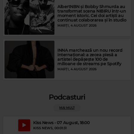
AlbertNBN și Bobby Shmurda au
Magic FM
transformat scena NIBIRU într-un
moment istoric. Cei doi artiști au
CHRIS REA
–
LOOKING FOR THE SUMMER
continuat colaborarea și în studio
MARȚI, 4 AUGUST 2026
INNA marchează un nou record
internațional: a zecea piesă a
artistei depășește 100 de
milioane de streams pe Spotify
MARȚI, 4 AUGUST 2026
Podcasturi
MAI MULT
Magic Gold
NINA SIMONE
–
I PUT A SPELL ON YOU
Kiss News - 07 August, 18:00
KISS NEWS
, 00:01:31