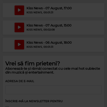
Kiss News - 07 August, 17:00
KISS NEWS
, 00:01:31
Kiss News - 07 August, 15:00
KISS NEWS
, 00:02:08
Kiss News - 06 August, 18:00
Magic Relax
KISS NEWS
, 00:01:31
CHRIS COCO
–
ROKKA
Vrei să fim prieteni?
Magic Party Mix
Abonează-te și rămâi conectat cu cele mai hot subiecte
din muzică și entertainment.
MAGIC PARTY MIX
–
MAGIC PARTY MIX
ADRESA DE E-MAIL
ÎNSCRIE-MĂ LA NEWSLETTER PENTRU
Magic 80s Hits