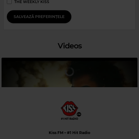
THE WEEKLY KISS
BROWN SAM
–
STOP
SALVEAZĂ PREFERINȚELE
Videos
Magic 90s Hits
MICHAEL BOLTON
–
TO LOVE SOMEBODY
Kiss FM
– #1 Hit Radio