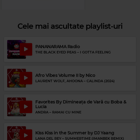
Cele mai ascultate playlist-uri
PANANARAMA Radio
THE BLACK EYED PEAS
–
I GOTTA FEELING
Afro Vibes Volume II by Nico
Rock 80s & 90s
LAURENT WOLF, AHOONA
–
CALINDA (2024)
METALLICA
–
FOR WHOM THE BELL TOLLS
Favorites By Dimineața de Vară cu Boba &
Lucia
ANDRA
–
RAMAI CU MINE
Kiss Kiss in the Summer by DJ Yaang
LANA DEL REY
–
SUMMERTIME (IMANBEK REMIX)