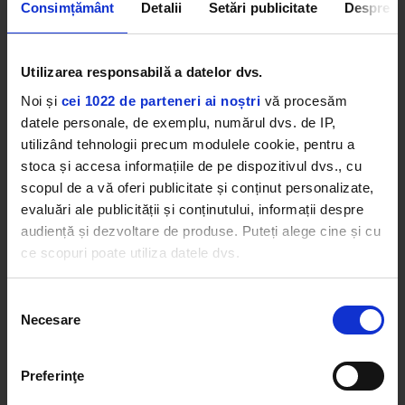
Consimțământ
Detalii
Setări publicitate
Despre
„Pentru mine e important să nu fiu
Utilizarea responsabilă a datelor dvs.
ipocrit! Sunt parte din problemă!”
Noi și
cei 1022 de parteneri ai noștri
vă procesăm
datele personale, de exemplu, numărul dvs. de IP,
utilizând tehnologii precum modulele cookie, pentru a
Un moment extrem de amuzant a fost la final,
stoca și accesa informațiile de pe dispozitivul dvs., cu
când Robbie a întrebat-o pe Ana Moga cât timp îi
scopul de a vă oferi publicitate și conținut personalizate,
ia să-și facă părul, iar răspunsul l-a surprins și l-a
evaluări ale publicității și conținutului, informații despre
făcut să trimită și un mesaj mai mult sau mai
audiență și dezvoltare de produse. Puteți alege cine și cu
puțin direct pentru soția sa.
ce scopuri poate utiliza datele dvs.
Dar mai bine dă-i play și vezi cum a decurs
întregul interviu al Anei Moga cu Robbie
Dacă ne permiteți, am dori, de asemenea:
Selecția
Williams pentru Kiss Fm România:
Necesare
Să colectăm informațiile cu privire la locația dvs.
consimțământului
geografică cu o exactitate de până la câțiva metri
Să vă identificăm dispozitivul scanândul-l în mod
Preferinţe
activ după caracteristici specifice (amprentare)