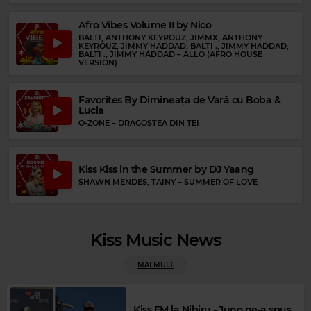
Rock Blues
JEFF HEALEY
–
BLUE JEAN BLUES
Afro Vibes Volume II by Nico
BALTI, ANTHONY KEYROUZ, JIMMX, ANTHONY
KEYROUZ, JIMMY HADDAD, BALTI ., JIMMY HADDAD,
BALTI ., JIMMY HADDAD
–
ALLO (AFRO HOUSE
VERSION)
Favorites By Dimineața de Vară cu Boba &
Lucia
O-ZONE
–
DRAGOSTEA DIN TEI
Kiss Kiss in the Summer by DJ Yaang
SHAWN MENDES, TAINY
–
SUMMER OF LOVE
Kiss Music News
MAI MULT
Kiss FM la Nibiru - Juno ne-a spus