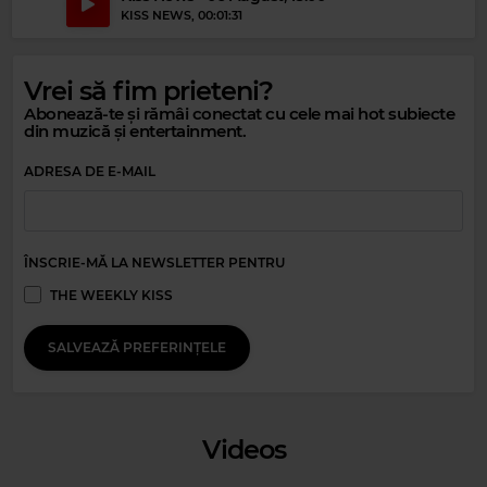
KISS NEWS
, 00:01:31
Vrei să fim prieteni?
Abonează-te și rămâi conectat cu cele mai hot subiecte
din muzică și entertainment.
ADRESA DE E-MAIL
Magic Relax
THE AVENER
–
FADE OUT LINES
ÎNSCRIE-MĂ LA NEWSLETTER PENTRU
THE WEEKLY KISS
SALVEAZĂ PREFERINȚELE
Videos