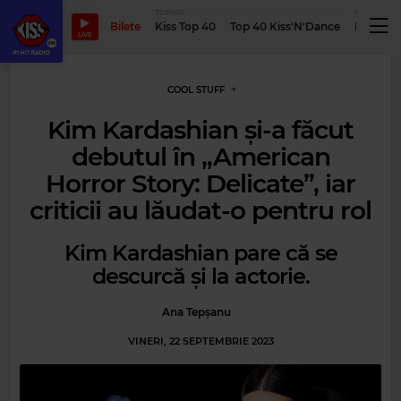
TOPURI
PODCASTUR
Bilete
Kiss Top 40
Top 40 Kiss'N'Dance
Podcastu
LIVE
COOL STUFF
Kim Kardashian și-a făcut
debutul în „American
Horror Story: Delicate”, iar
criticii au lăudat-o pentru rol
Kim Kardashian pare că se
descurcă și la actorie.
Ana Tepșanu
VINERI, 22 SEPTEMBRIE 2023