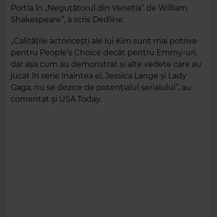
Portia în „Neguțătorul din Veneția” de William
Shakespeare”, a scris Dedline.
„Calitățile actoricești ale lui Kim sunt mai potrive
pentru People’s Choice decât pentru Emmy-uri,
dar așa cum au demonstrat și alte vedete care au
jucat în serie înaintea ei, Jessica Lange și Lady
Gaga, nu se dezice de potențialul serialului”, au
comentat și USA Today.