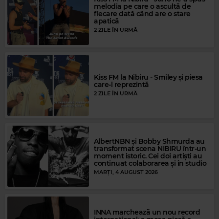
melodia pe care o ascultă de
fiecare dată când are o stare
Magic FM
apatică
2 ZILE ÎN URMĂ
BONNIE TYLER
–
IF YOU WERE A WOMAN (AND I WAS A MAN)
Kiss FM la Nibiru - Smiley și piesa
care-l reprezintă
2 ZILE ÎN URMĂ
AlbertNBN și Bobby Shmurda au
transformat scena NIBIRU într-un
moment istoric. Cei doi artiști au
continuat colaborarea și în studio
MARȚI, 4 AUGUST 2026
Magic Gold
INNA marchează un nou record