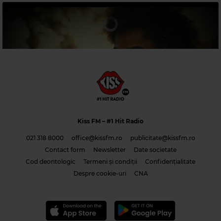
Magic 80s Hits
CROWDED HOUSE
–
DON'T DREAM IS OVER
Kiss FM
– #1 Hit Radio
021 318 8000
office@kissfm.ro
publicitate@kissfm.ro
Contact form
Newsletter
Date societate
Cod deontologic
Termeni și condiții
Confidențialitate
Costi & Adrian Saguna & Benzol – Solo tu -1
Despre cookie-uri
CNA