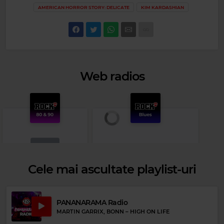
AMERICAN HORROR STORY: DELICATE
KIM KARDASHIAN
Web radios
Cele mai ascultate playlist-uri
PANANARAMA Radio
Rock 80s & 90s
MARTIN GARRIX, BONN
–
HIGH ON LIFE
RAINBOW
–
I SURRENDER