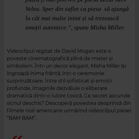
Velea. Sper din suflet ca piesa să ajungă
la cât mai multe inimi și să trezească
emoții autentice.”, spune Misha Miller.
Videoclipul regizat de David Mogan este o
poveste cinematografică plină de mister și
simbolism. Într-un decor elegant, Misha Miller își
îngroapă inima frântă, într-o ceremonie
surprinzătoare. Între stil sofisticat și emoții
profunde, imaginile dezvăluie o eliberare
dramatică dintr-o iubire toxică. Ce secret ascunde
sicriul deschis? Descoperă povestea desprinsă din
filmele noir americane urmărind videoclipul piesei
“BAM BAM”.