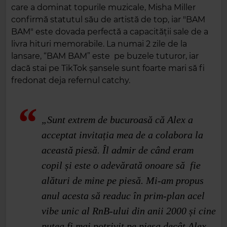
care a dominat topurile muzicale, Misha Miller
confirmă statutul său de artistă de top, iar "BAM
BAM" este dovada perfectă a capacității sale de a
livra hituri memorabile. La numai 2 zile de la
lansare, “BAM BAM” este pe buzele tuturor, iar
dacă stai pe TikTok șansele sunt foarte mari să fi
fredonat deja refernul catchy.
„Sunt extrem de bucuroasă că Alex a
acceptat invitația mea de a colabora la
această piesă. Îl admir de când eram
copil și este o adevărată onoare să fie
alături de mine pe piesă. Mi-am propus
anul acesta să readuc în prim-plan acel
vibe unic al RnB-ului din anii 2000 și cine
putea fi mai potrivit pe piesa decât Alex