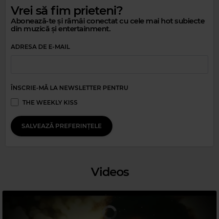
Vrei să fim prieteni?
Abonează-te și rămâi conectat cu cele mai hot subiecte
Magic Party Mix
din muzică și entertainment.
MAGIC PARTY MIX
–
MAGIC PARTY MIX
ADRESA DE E-MAIL
ÎNSCRIE-MĂ LA NEWSLETTER PENTRU
THE WEEKLY KISS
SALVEAZĂ PREFERINȚELE
Magic 80s Hits
DOLLY PARTON
–
9 TO 5
Videos
Magic Relax
LENNY KRAVITZ
–
I BELONG TO YOU