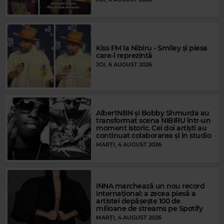
Kiss FM la Nibiru - Smiley și piesa
care-l reprezintă
JOI, 6 AUGUST 2026
Magic FM
JAY SEAN
–
RIDE IT
AlbertNBN și Bobby Shmurda au
transformat scena NIBIRU într-un
moment istoric. Cei doi artiști au
continuat colaborarea și în studio
MARȚI, 4 AUGUST 2026
INNA marchează un nou record
internațional: a zecea piesă a
artistei depășește 100 de
milioane de streams pe Spotify
MARȚI, 4 AUGUST 2026