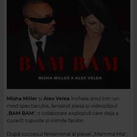
Misha Miller
și
Alex Velea
încheie anul într-un
mod spectaculos, lansând piesa și videoclipul
„
BAM BAM
", o colaborare explozivă care deja a
cucerit topurile și inimile fanilor.
După succesul fenomenal al piesei „Mamma Mia",