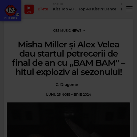
TOPURI
PODCASTUR
Bilete
Kiss Top 40
Top 40 Kiss'N'Dance
Podcastu
LIVE
KISS MUSIC NEWS
Misha Miller și Alex Velea
dau startul petrecerii de
final de an cu „BAM BAM" –
hitul exploziv al sezonului!
G. Dragomir
LUNI, 25 NOIEMBRIE 2024