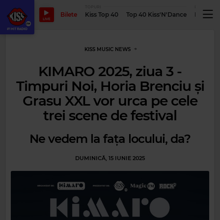
TOPURI
PODCASTUR
Bilete
Kiss Top 40
Top 40 Kiss'N'Dance
Podcastu
LIVE
KISS MUSIC NEWS
KIMARO 2025, ziua 3 -
Timpuri Noi, Horia Brenciu și
Grasu XXL vor urca pe cele
trei scene de festival
Ne vedem la fața locului, da?
DUMINICĂ, 15 IUNIE 2025