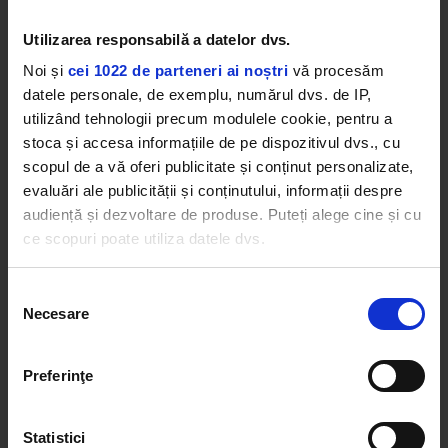
View this post on Instagram
Utilizarea responsabilă a datelor dvs.
Noi și
cei 1022 de parteneri ai noștri
vă procesăm
datele personale, de exemplu, numărul dvs. de IP,
utilizând tehnologii precum modulele cookie, pentru a
stoca și accesa informațiile de pe dispozitivul dvs., cu
scopul de a vă oferi publicitate și conținut personalizate,
evaluări ale publicității și conținutului, informații despre
audiență și dezvoltare de produse. Puteți alege cine și cu
ce scopuri poate utiliza datele dvs.
A post shared by 𝐊𝐢𝐬𝐬 𝐅𝐌 𝐑𝐨𝐦𝐚𝐧𝐢𝐚 (@kissfmromania)
Dacă ne permiteți, am dori, de asemenea:
Selecția
Necesare
Să colectăm informațiile cu privire la locația dvs.
Un eveniment organizat de KIMARO
consimțământului
geografică cu o exactitate de până la câțiva metri
Entertainment.
Să vă identificăm dispozitivul scanândul-l în mod
Prezentat de: Kiss FM, Magic FM și Rock FM
Preferinţe
activ după caracteristici specifice (amprentare)
Cu sprijinul: Primăria Municipiului București și
ARCUB
Găsiți mai multe informații despre procesarea datelor
Powered by: Banca Transilvania
Statistici
dvs. personale și configurați-vă preferințele la
secțiunea