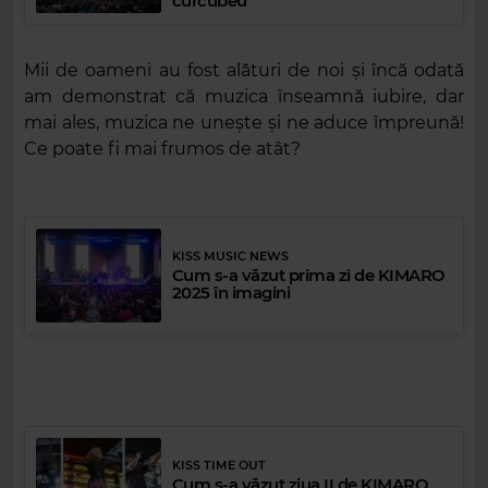
curcubeu
Mii de oameni au fost alături de noi și încă odată
am demonstrat că muzica înseamnă iubire, dar
mai ales, muzica ne unește și ne aduce împreună!
Ce poate fi mai frumos de atât?
KISS MUSIC NEWS
Cum s-a văzut prima zi de KIMARO
2025 în imagini
KISS TIME OUT
Cum s-a văzut ziua II de KIMARO