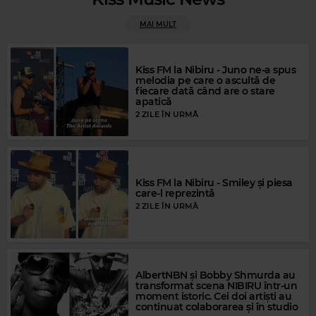
Magic Gold
RAY CHARLES
–
GEORGIA ON MY MIND
MAI MULT
Kiss FM la Nibiru - Juno ne-a spus
melodia pe care o ascultă de
fiecare dată când are o stare
apatică
2 ZILE ÎN URMĂ
Kiss FM la Nibiru - Smiley și piesa
Magic Relax
care-l reprezintă
CHRIS COCO
–
ROKKA
2 ZILE ÎN URMĂ
Magic Party Mix
MAGIC PARTY MIX
–
MAGIC PARTY MIX
AlbertNBN și Bobby Shmurda au
transformat scena NIBIRU într-un
moment istoric. Cei doi artiști au
continuat colaborarea și în studio