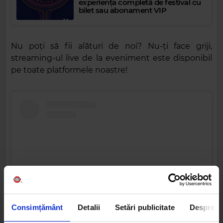
experiența completă de festival cu
bilet sau abonament VIP
Nu poți să fii alături de noi? Nu-ți face griji,
streaming-ul live de la eveniment este disponibil
pe toate platformele noastre!
Consimțământ
Detalii
Setări publicitate
Despre