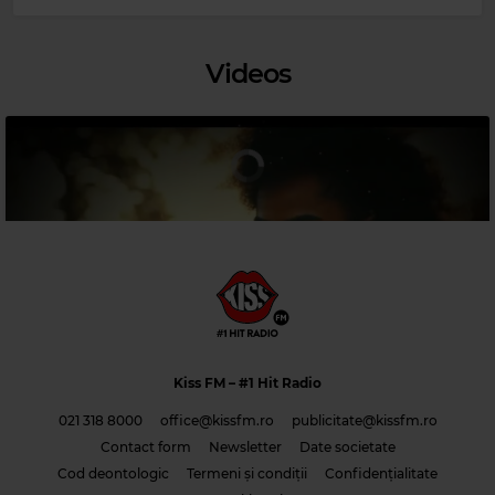
Magic Classic Music
Videos
GUSTAV HOLST
–
THE PLANETS, OP. 32: IV. JUPITER, THE BRINGER OF
JOLLITY
Kiss FM
– #1 Hit Radio
021 318 8000
office@kissfm.ro
publicitate@kissfm.ro
Contact form
Newsletter
Date societate
Cod deontologic
Termeni și condiții
Confidențialitate