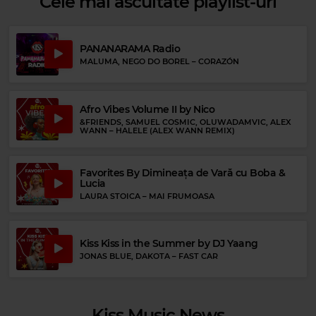
Cele mai ascultate playlist-uri
PANANARAMA Radio
MALUMA, NEGO DO BOREL
–
CORAZÓN
Rock 80s & 90s
Rock Blues
MR. MISTER
–
BROKEN WINGS
DUFFY POWER
–
I DON'T CARE
Afro Vibes Volume II by Nico
&FRIENDS, SAMUEL COSMIC, OLUWADAMVIC, ALEX
WANN
–
HALELE (ALEX WANN REMIX)
Favorites By Dimineața de Vară cu Boba &
Lucia
LAURA STOICA
–
MAI FRUMOASA
Kiss Kiss in the Summer by DJ Yaang
JONAS BLUE, DAKOTA
–
FAST CAR
Magic FM
THE BEATLES
–
LET IT BE
Kiss Music News