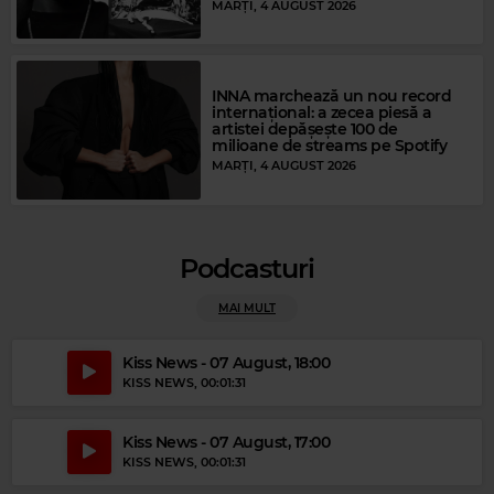
MARȚI, 4 AUGUST 2026
Magic 80s Hits
INNA marchează un nou record
CAMEO
–
WORD UP
internațional: a zecea piesă a
artistei depășește 100 de
milioane de streams pe Spotify
MARȚI, 4 AUGUST 2026
Podcasturi
MAI MULT
Magic Jazz
Kiss News - 07 August, 18:00
KISS NEWS
, 00:01:31
HEAVEN
Magic 90s Hits
Kiss News - 07 August, 17:00
KYLIE MINOGUE
–
CONFIDE IN ME
KISS NEWS
, 00:01:31