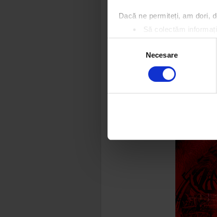
Dacă ne permiteți, am dori,
Să colectăm informații
Să vă identificăm disp
Selecția
Găsiți mai multe informații d
Necesare
consimțământului
Vă puteți modifica sau retra
Folosim cookie-uri pentru a pe
traficul. De asemenea, le ofer
care folosiți site-ul nostru. A
lor.