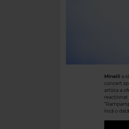
Minelli
a s
concert sp
artista a o
reacționat
“Rampampam
încă o dată