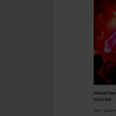
M
ixed Fee
surpriză
Pe 7 noiemb