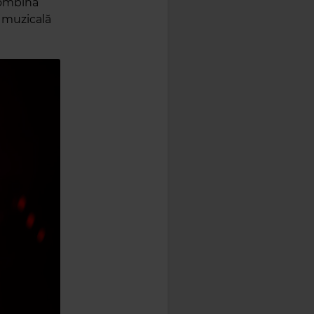
 combină
e muzicală