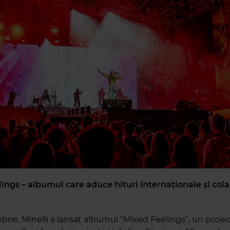
lings – albumul care aduce hituri internaționale și col
rie, Minelli a lansat albumul “Mixed Feelings”, un proiect