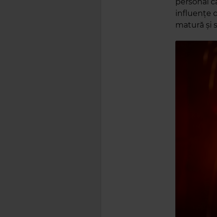
personal ca
influențe 
matură și 