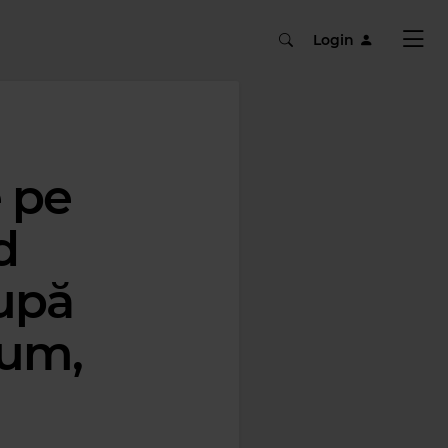
Login
e pe
d
după
bum,