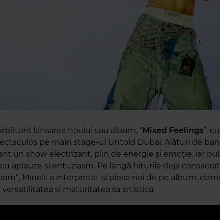
ărbătorit lansarea noului său album, “
Mixed
Feelings
”, c
ectaculos pe main stage-ul Untold Dubai. Alături de ban
ferit un show electrizant, plin de energie și emoție, iar pub
 cu aplauze și entuziasm. Pe lângă hiturile deja consacr
”, Minelli a interpretat și piese noi de pe album, de
 versatilitatea și maturitatea sa artistică.