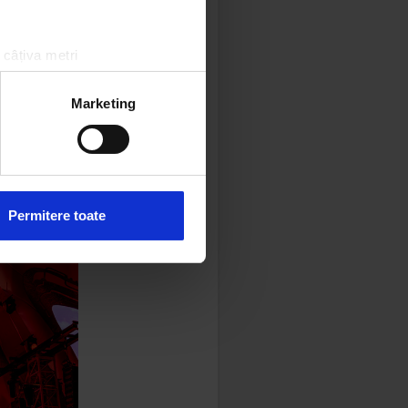
 câțiva metri
amprentare)
țele la
secțiunea cu detalii
.
Marketing
 sociale și pentru a analiza
rmații cu privire la modul în
n urma folosirii serviciilor
Permitere toate