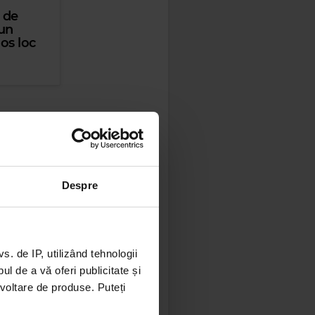
 de
 un
os loc
eacția
Despre
at. M-am
uzica mea
e special.”
 de IP, utilizând tehnologii
l de a vă oferi publicitate și
ezvoltare de produse. Puteți