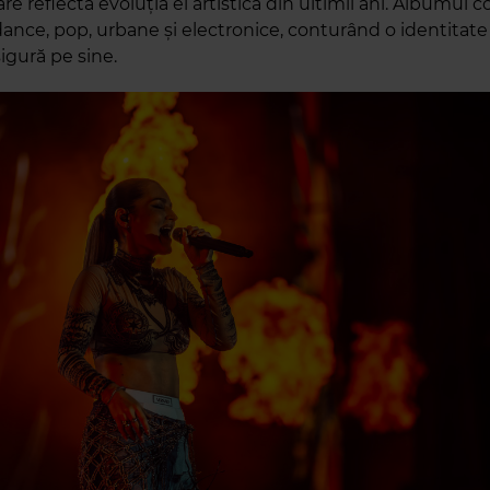
re reflectă evoluția ei artistică din ultimii ani. Albumul
dance, pop, urbane și electronice, conturând o identitat
sigură pe sine.