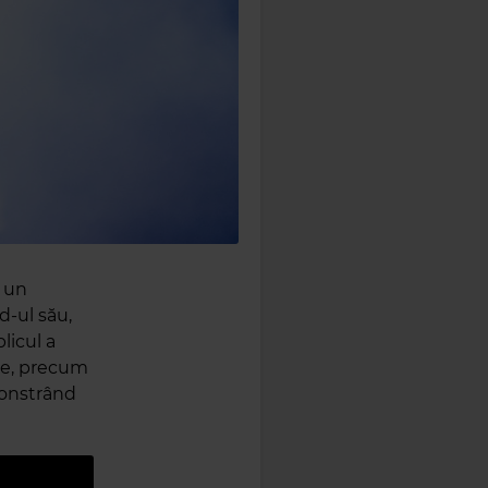
u un
d-ul său,
licul a
ate, precum
monstrând