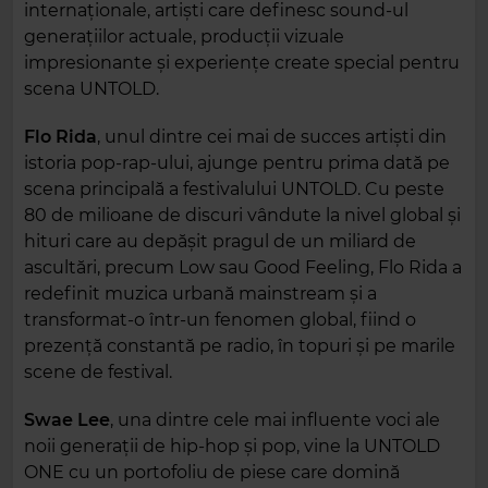
internaționale, artiști care definesc sound-ul
generațiilor actuale, producții vizuale
impresionante și experiențe create special pentru
scena UNTOLD.
Flo Rida
, unul dintre cei mai de succes artiști din
istoria pop-rap-ului, ajunge pentru prima dată pe
scena principală a festivalului UNTOLD. Cu peste
80 de milioane de discuri vândute la nivel global și
hituri care au depășit pragul de un miliard de
ascultări, precum Low sau Good Feeling, Flo Rida a
redefinit muzica urbană mainstream și a
transformat-o într-un fenomen global, fiind o
prezență constantă pe radio, în topuri și pe marile
scene de festival.
Swae Lee
, una dintre cele mai influente voci ale
noii generații de hip-hop și pop, vine la UNTOLD
ONE cu un portofoliu de piese care domină