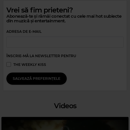
Vrei să fim prieteni?
Magic 80s Hits
Abonează-te și rămâi conectat cu cele mai hot subiecte
ROY ORBISON
–
YOU GOT IT
din muzică și entertainment.
ADRESA DE E-MAIL
ÎNSCRIE-MĂ LA NEWSLETTER PENTRU
THE WEEKLY KISS
SALVEAZĂ PREFERINȚELE
Magic 90s Hits
STING
–
IT'S PROBABLY ME
Videos
Magic Jazz
DIANA KRALL
–
JUST THE WAY YOU ARE