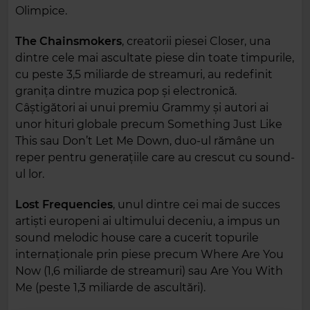
Olimpice.
The Chainsmokers
, creatorii piesei Closer, una
dintre cele mai ascultate piese din toate timpurile,
cu peste 3,5 miliarde de streamuri, au redefinit
granița dintre muzica pop și electronică.
Câștigători ai unui premiu Grammy și autori ai
unor hituri globale precum Something Just Like
This sau Don’t Let Me Down, duo-ul rămâne un
reper pentru generațiile care au crescut cu sound-
ul lor.
Lost Frequencies
, unul dintre cei mai de succes
artiști europeni ai ultimului deceniu, a impus un
sound melodic house care a cucerit topurile
internaționale prin piese precum Where Are You
Now (1,6 miliarde de streamuri) sau Are You With
Me (peste 1,3 miliarde de ascultări).