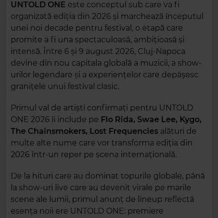
UNTOLD ONE
este conceptul sub care va fi
organizată ediția din 2026 și marchează începutul
unei noi decade pentru festival, o etapă care
promite a fi una spectaculoasă, ambițioasă și
intensă. Între 6 și 9 august 2026, Cluj-Napoca
devine din nou capitala globală a muzicii, a show-
urilor legendare și a experiențelor care depășesc
granițele unui festival clasic.
Primul val de artiști confirmați pentru UNTOLD
ONE 2026 îi include pe
Flo Rida, Swae Lee, Kygo,
The Chainsmokers, Lost Frequencies
alături de
multe alte nume care vor transforma ediția din
2026 într-un reper pe scena internațională.
De la hituri care au dominat topurile globale, până
la show-uri live care au devenit virale pe marile
scene ale lumii, primul anunț de lineup reflectă
esența noii ere UNTOLD ONE: premiere