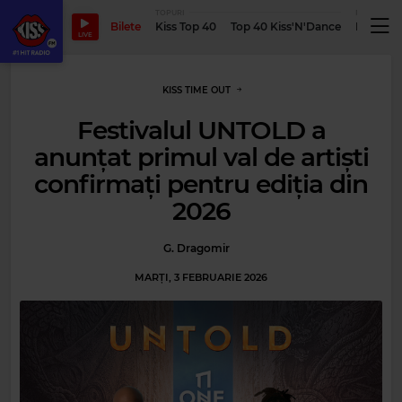
TOPURI
PODCASTUR
Bilete
Kiss Top 40
Top 40 Kiss'N'Dance
Podcastu
LIVE
KISS TIME OUT
Festivalul UNTOLD a
anunțat primul val de artiști
confirmați pentru ediția din
2026
G. Dragomir
MARȚI, 3 FEBRUARIE 2026