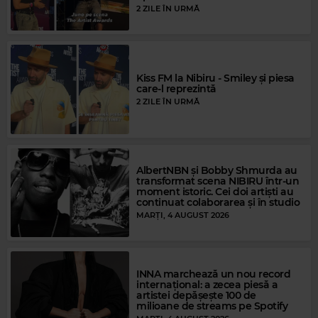
2 ZILE ÎN URMĂ
Kiss FM la Nibiru - Smiley și piesa
care-l reprezintă
2 ZILE ÎN URMĂ
AlbertNBN și Bobby Shmurda au
transformat scena NIBIRU într-un
moment istoric. Cei doi artiști au
continuat colaborarea și în studio
MARȚI, 4 AUGUST 2026
Magic Gold
KC & THE SUNSHINE BAND
–
KC & THE SUNSHINE BAND - THAT'S THE
INNA marchează un nou record
WAY (I LIKE IT)
internațional: a zecea piesă a
artistei depășește 100 de
milioane de streams pe Spotify