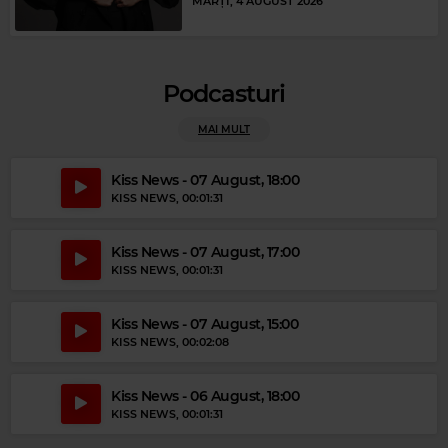
MARȚI, 4 AUGUST 2026
Podcasturi
MAI MULT
Kiss News - 07 August, 18:00
KISS NEWS
, 00:01:31
Magic Relax
SIA
–
CALIFORNIA DREAMIN'
Kiss News - 07 August, 17:00
Magic Party Mix
KISS NEWS
, 00:01:31
MAGIC PARTY MIX
–
MAGIC PARTY MIX
Kiss News - 07 August, 15:00
KISS NEWS
, 00:02:08
Kiss News - 06 August, 18:00
KISS NEWS
, 00:01:31