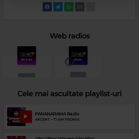
Web radios
Cele mai ascultate playlist-uri
Rock Blues
PANANARAMA Radio
Rock 80s & 90s
SON SEALS
–
SADIE
AKCENT
–
TI-AM PROMIS
WARRANT
–
CHERRY PIE
Afro Vibes Volume II by Nico