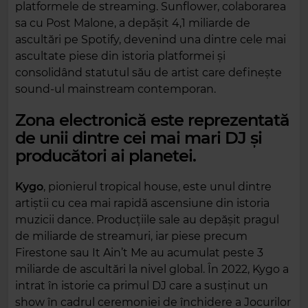
platformele de streaming. Sunflower, colaborarea
sa cu Post Malone, a depășit 4,1 miliarde de
ascultări pe Spotify, devenind una dintre cele mai
ascultate piese din istoria platformei și
consolidând statutul său de artist care definește
sound-ul mainstream contemporan.
Zona electronică este reprezentată
de unii dintre cei mai mari DJ și
producători ai planetei.
Kygo
, pionierul tropical house, este unul dintre
artiștii cu cea mai rapidă ascensiune din istoria
muzicii dance. Producțiile sale au depășit pragul
de miliarde de streamuri, iar piese precum
Firestone sau It Ain’t Me au acumulat peste 3
miliarde de ascultări la nivel global. În 2022, Kygo a
intrat în istorie ca primul DJ care a susținut un
show în cadrul ceremoniei de închidere a Jocurilor