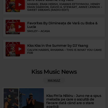
MARASI, ERAN HERSH, IOANNIS EFTHYMIOU, HENRY
ERAN DARMON, DAVID A. STEWART, ANNIE LENNOX
–
SWEET DREAMS (RADIO EDIT)
Favorites By Dimineața de Vară cu Boba &
Lucia
SMILEY
–
ACASA
Kiss Kiss in the Summer by DJ Yaang
CALVIN HARRIS, RIHANNA
–
THIS IS WHAT YOU CAME
FOR
Magic FM
MAGIC FM
–
ALWAYS THE BEST MUSIC
Kiss Music News
MAI MULT
Kiss FM la Nibiru - Juno ne-a spus
melodia pe care o ascultă de
fiecare dată când are o stare
apatică