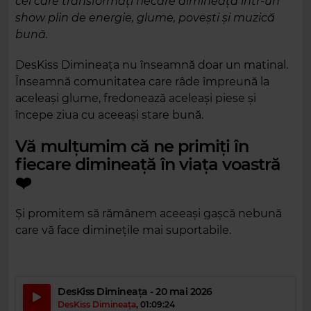
cei care transformați fiecare dimineață într-un
show plin de energie, glume, povești și muzică
bună.
DesKiss Dimineața nu înseamnă doar un matinal.
Înseamnă comunitatea care râde împreună la
aceleași glume, fredonează aceleași piese și
începe ziua cu aceeași stare bună.
Vă mulțumim că ne primiți în
fiecare dimineață în viața voastră
❤️
Și promitem să rămânem aceeași gașcă nebună
care vă face diminețile mai suportabile.
DesKiss Dimineața - 20 mai 2026
DesKiss Dimineața
,
01:09:24