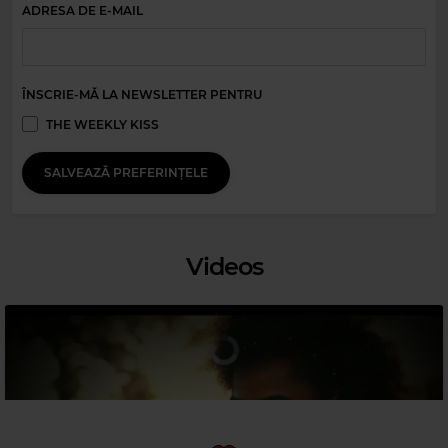
ADRESA DE E-MAIL
ÎNSCRIE-MĂ LA NEWSLETTER PENTRU
Magic Relax
THE WEEKLY KISS
JASMINE THOMPSON
–
FAST CAR
SALVEAZĂ PREFERINȚELE
Videos
Magic 90s Hits
VANILLA ICE
–
ICE ICE BABY