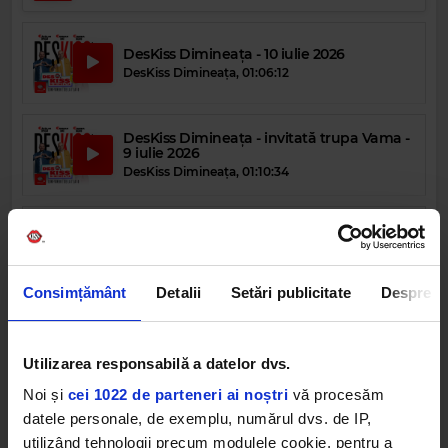
DesKiss Dimineața - 10 iulie 2026
DesKiss Dimineața
,
01:06:12
DesKiss Dimineața - invitată trupa Vama -
9 iulie 2026
DesKiss Dimineața
,
01:10:34
DesKiss Dimineața - 8 iulie 2026
DesKiss Dimineața
,
01:05:22
Consimțământ
Detalii
Setări publicitate
Despre
DESKISS DIMINEATA
DESKISS
MATINAL
CEL MAI ASCULTAT MATINAL DIN ROMANIA
Utilizarea responsabilă a datelor dvs.
Noi și
cei 1022 de parteneri ai noștri
vă procesăm
datele personale, de exemplu, numărul dvs. de IP,
utilizând tehnologii precum modulele cookie, pentru a