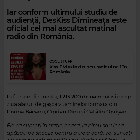
Iar conform ultimului studiu de
audiență,
DesKiss
Dimineața
este
oficial cel mai ascultat matinal
radio din România
.
COOL STUFF
Kiss FM este din nou radioul nr. 1 în
România
În fiecare dimineață,
1.213.200 de oameni
își încep
ziua alături de gașca vitaminelor formată din
Corina Băcanu
,
Ciprian Dinu
și
Cătălin Oprișan
.
Fie că sunteți în trafic, acasă, la birou sau încă
apăsați pe snooze pentru a treia oară, voi sunteți