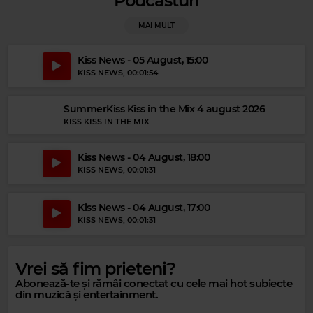
Podcasturi
MAI MULT
Kiss News - 05 August, 15:00
KISS NEWS
, 00:01:54
SummerKiss Kiss in the Mix 4 august 2026
Magic Gold
KISS KISS IN THE MIX
BEE GEES
–
ALONE
Kiss News - 04 August, 18:00
KISS NEWS
, 00:01:31
Magic Party Mix
MAGIC PARTY MIX
–
MAGIC PARTY MIX
Kiss News - 04 August, 17:00
KISS NEWS
, 00:01:31
Vrei să fim prieteni?
Abonează-te și rămâi conectat cu cele mai hot subiecte
din muzică și entertainment.