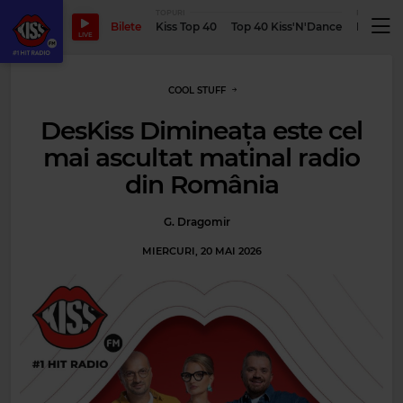
TOPURI
PODCASTUR
Bilete
Kiss Top 40
Top 40 Kiss'N'Dance
Podcastu
LIVE
COOL STUFF
DesKiss Dimineața este cel
mai ascultat matinal radio
din România
G. Dragomir
MIERCURI, 20 MAI 2026