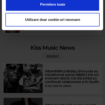
Favorites By Dimineața de Vară cu Boba &
a analiza traficul. De asemenea, le oferim partenerilor de
Lucia
Permitere toate
rețele sociale, de publicitate și de analize informații cu
HI-Q
–
GASCA MEA MY GANG (EXTENDED)
privire la modul în care folosiți site-ul nostru. Aceștia le
pot combina cu alte informații oferite de dvs. sau culese
Utilizare doar cookie-uri necesare
Kiss Kiss in the Summer by DJ Yaang
în urma folosirii serviciilor lor.
LILLY WOOD & THE PRICK, ROBIN SCHULZ
–
PRAYER
IN C (ROBIN SCHULZ RADIO EDIT)
Kiss Music News
MAI MULT
AlbertNBN și Bobby Shmurda au
Rock Blues
transformat scena NIBIRU într-un
moment istoric. Cei doi artiști au
HENRIK FREISCHLADER
–
JUMPING AT SHADOWS
continuat colaborarea și în studio
21 DE ORE ÎN URMĂ