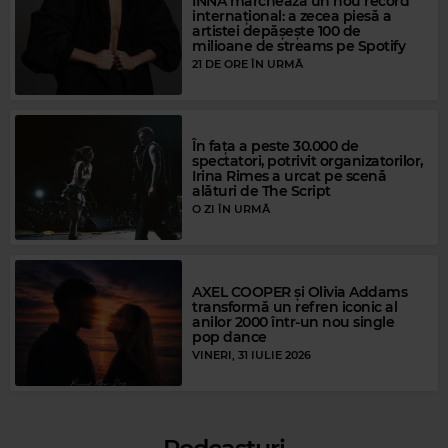
INNA marchează un nou record
internațional: a zecea piesă a
artistei depășește 100 de
milioane de streams pe Spotify
21 DE ORE ÎN URMĂ
În fața a peste 30.000 de
spectatori, potrivit organizatorilor,
Irina Rimes a urcat pe scenă
alături de The Script
O ZI ÎN URMĂ
AXEL COOPER și Olivia Addams
transformă un refren iconic al
anilor 2000 într-un nou single
pop dance
Magic FM
VINERI, 31 IULIE 2026
KYGO FT PAUL MCCARTNEY MICHAEL JACKSON
–
SAY SAY SAY