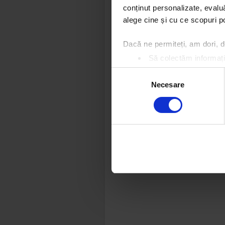
conținut personalizate, evaluă
alege cine și cu ce scopuri po
Dacă ne permiteți, am dori,
Să colectăm informații
Să vă identificăm disp
Selecția
Găsiți mai multe informații d
Necesare
consimțământului
Vă puteți modifica sau retra
Folosim cookie-uri pentru a pe
traficul. De asemenea, le ofer
care folosiți site-ul nostru. A
lor.