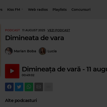
s
Kiss FM
Web radios
Playlists
Concursuri
PODCAST
11 AUGUST 2025
VEZI PODCAST
Dimineata de vara
Marian Boba
Lucia
Dimineața de vară - 11 aug
00:49:02
Alte podcasturi