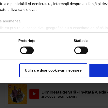
ri ale publicității și conținutului, informații despre audiență și d
ate utiliza datele dvs.
Dimineața de vară - 2 septembrie 2
2 SEPTEMBRIE 2025 –
00:57:10
 de asemenea:
le cu privire la locația dvs. geografică cu o exactitate de până la
ozitivul scanândul-l în mod activ după caracteristici specifice (
Dimineața de vară - 1 septembrie 2
espre procesarea datelor dvs. personale și configurați-vă preferin
Preferinţe
Statistici
1 SEPTEMBRIE 2025 –
00:59:04
ge oricând acordul din Declarația despre modulele cookie.
rsonaliza conținutul și anunțurile, pentru a oferi funcții de rețele
im partenerilor de rețele sociale, de publicitate și de analize info
Dimineața de vară - 29 august 2025
ceștia le pot combina cu alte informații oferite de dvs. sau culese î
29 AUGUST 2025 –
01:06:12
Utilizare doar cookie-uri necesare
Dimineața de vară - invitată Alexia 
28 AUGUST 2025 –
01:07:54