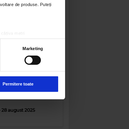
ezvoltare de produse. Puteți
025
 câțiva metri
amprentare)
025
țele la
secțiunea cu detalii
.
Marketing
 sociale și pentru a analiza
rmații cu privire la modul în
n urma folosirii serviciilor
Permitere toate
- 28 august 2025