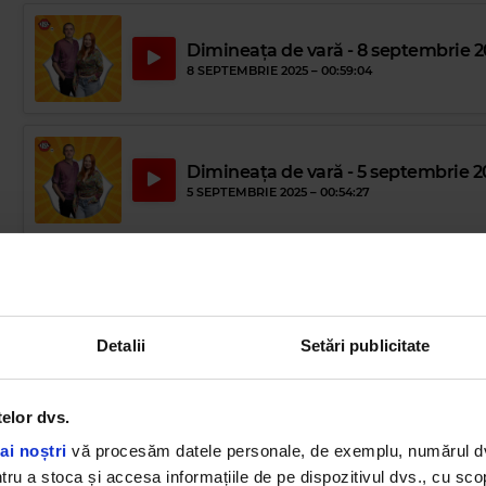
Dimineața de vară - 8 septembrie 
8 SEPTEMBRIE 2025 –
00:59:04
Dimineața de vară - 5 septembrie 2
5 SEPTEMBRIE 2025 –
00:54:27
Dimineața de vară - 4 septembrie 
4 SEPTEMBRIE 2025 –
01:01:56
Detalii
Setări publicitate
Dimineața de vară - 3 septembrie 2
telor dvs.
3 SEPTEMBRIE 2025 –
01:00:14
ai noștri
vă procesăm datele personale, de exemplu, numărul dvs.
u a stoca și accesa informațiile de pe dispozitivul dvs., cu scopu