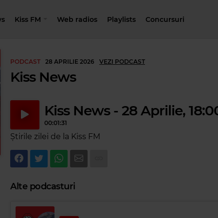
s
Kiss FM
Web radios
Playlists
Concursuri
PODCAST
28 APRILIE 2026
VEZI PODCAST
Kiss News
Kiss News - 28 Aprilie, 18:0
00:01:31
Știrile zilei de la Kiss FM
Alte podcasturi