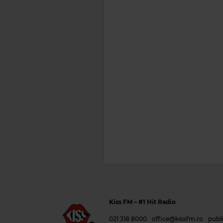
Kiss FM
– #1 Hit Radio
021 318 8000
office@kissfm.ro
publ