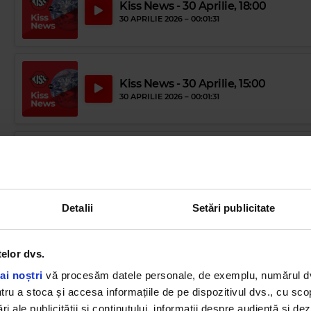
Kiss News - 30 Aprilie, 18:00
30 APRILIE 2026 –
00:01:31
Kiss News - 30 Aprilie, 15:00
30 APRILIE 2026 –
00:01:31
Kiss News - 30 Aprilie, 12:00
30 APRILIE 2026 –
00:01:31
Detalii
Setări publicitate
Kiss News - 29 Aprilie, 18:00
29 APRILIE 2026 –
00:01:31
telor dvs.
ai noștri
vă procesăm datele personale, de exemplu, numărul dvs.
u a stoca și accesa informațiile de pe dispozitivul dvs., cu scopu
ri ale publicității și conținutului, informații despre audiență și d