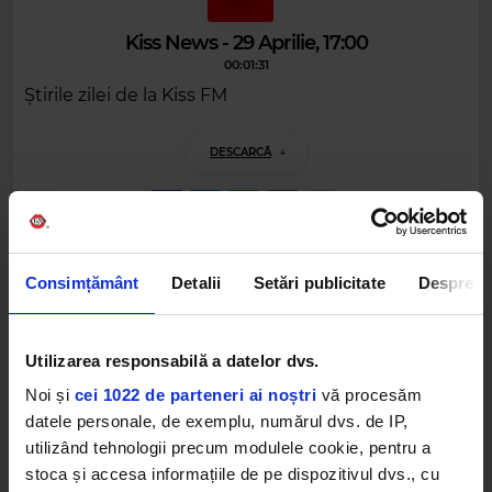
Kiss News - 29 Aprilie, 17:00
00:01:31
Știrile zilei de la Kiss FM
DESCARCĂ
Alte podcasturi
Consimțământ
Detalii
Setări publicitate
Despre
Kiss News - 30 Aprilie, 18:00
30 APRILIE 2026 –
00:01:31
Utilizarea responsabilă a datelor dvs.
Noi și
cei 1022 de parteneri ai noștri
vă procesăm
Kiss News - 30 Aprilie, 15:00
datele personale, de exemplu, numărul dvs. de IP,
30 APRILIE 2026 –
00:01:31
utilizând tehnologii precum modulele cookie, pentru a
stoca și accesa informațiile de pe dispozitivul dvs., cu