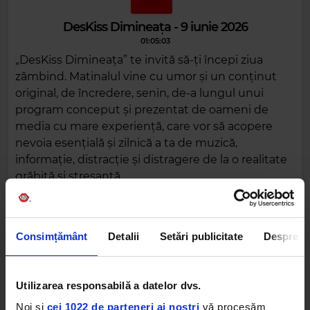
DesKiss Dimineața - 9 iunie 2026
01:05:03
„DesKiss Dimineața” te invită să-ți începi ziua
zâmbind. Matinalul vine cu umor și un conținut
original, de încredere, senin, de-a lungul unui
program conceput și prezentat de oameni de
media cu mare experiență, care vor să acopere
nevoia esențială și zilnică a ta de muzică,
informație, distracție și distragere de la o realitate
grăbită și stresantă.
DESCARCĂ
Consimțământ
Detalii
Setări publicitate
Despre
Alte podcasturi
Utilizarea responsabilă a datelor dvs.
Noi și
cei 1022 de parteneri ai noștri
vă procesăm