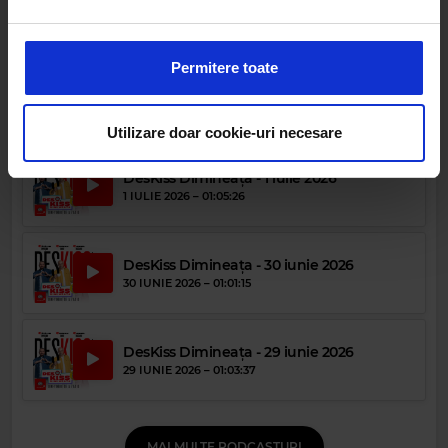
DesKiss Dimineata - 3 iulie 2026
Folosim cookie-uri pentru a personaliza conținutul și
3 IULIE 2026 –
01:06:19
anunțurile, pentru a oferi funcții de rețele sociale și pentru
a analiza traficul. De asemenea, le oferim partenerilor de
Permitere toate
rețele sociale, de publicitate și de analize informații cu
DesKiss Dimineața - 2 iulie 2026
privire la modul în care folosiți site-ul nostru. Aceștia le
2 IULIE 2026 –
01:02:07
pot combina cu alte informații oferite de dvs. sau culese
Utilizare doar cookie-uri necesare
în urma folosirii serviciilor lor.
DesKiss Dimineața - 1 iulie 2026
1 IULIE 2026 –
01:05:26
DesKiss Dimineața - 30 iunie 2026
30 IUNIE 2026 –
01:01:15
DesKiss Dimineața - 29 iunie 2026
29 IUNIE 2026 –
01:03:37
MAI MULTE PODCASTURI