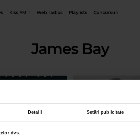
s
Kiss FM
Web radios
Playlists
Concursuri
James Bay
Detalii
Setări publicitate
telor dvs.