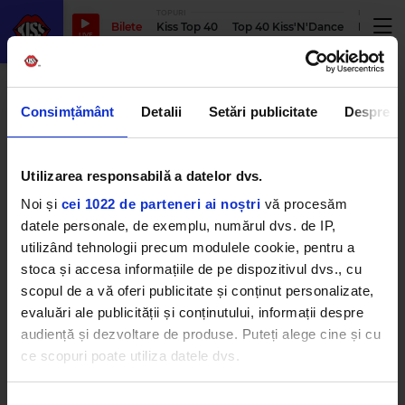
TOPURI
PODCASTUR
Bilete
Kiss Top 40
Top 40 Kiss'N'Dance
Podcastu
LIVE
adidasi
Consimțământ
Detalii
Setări publicitate
Despre
Matt Damon și Ben Affleck joacă
Utilizarea responsabilă a datelor dvs.
împreună într-un film despre
cum a apărut cel mai popular
Noi și
cei 1022 de parteneri ai noștri
vă procesăm
model de adidași - Air Jordan
datele personale, de exemplu, numărul dvs. de IP,
VINERI, 10 FEBRUARIE 2023
utilizând tehnologii precum modulele cookie, pentru a
stoca și accesa informațiile de pe dispozitivul dvs., cu
scopul de a vă oferi publicitate și conținut personalizate,
evaluări ale publicității și conținutului, informații despre
audiență și dezvoltare de produse. Puteți alege cine și cu
ce scopuri poate utiliza datele dvs.
Dacă ne permiteți, am dori, de asemenea:
Kiss FM
– #1 Hit Radio