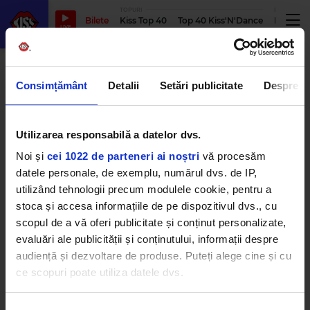
TOPURI
PODCASTUR
Bilete
Kiss Top 40
Top 40 Kiss'N'Dance
Podcastu
LIVE
catelus
Consimțământ
Detalii
Setări publicitate
Despre
Utilizarea responsabilă a datelor dvs.
Funkiss 23 decembrie | Ajun de
ajun
Noi și
cei 1022 de parteneri ai noștri
vă procesăm
JOI, 22 DECEMBRIE 2022
datele personale, de exemplu, numărul dvs. de IP,
utilizând tehnologii precum modulele cookie, pentru a
stoca și accesa informațiile de pe dispozitivul dvs., cu
scopul de a vă oferi publicitate și conținut personalizate,
evaluări ale publicității și conținutului, informații despre
audiență și dezvoltare de produse. Puteți alege cine și cu
ce scopuri poate utiliza datele dvs.
Dacă ne permiteți, am dori, de asemenea:
Kiss FM
– #1 Hit Radio