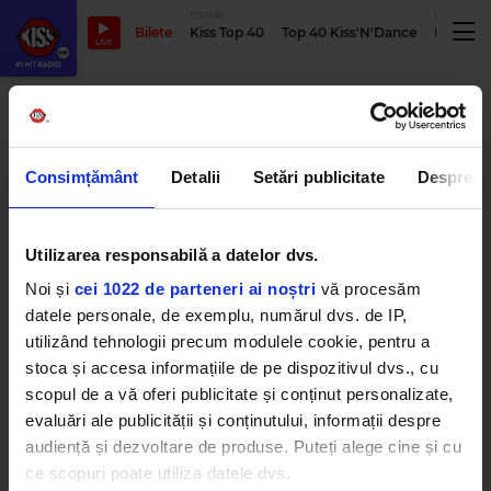
TOPURI
PODCASTUR
Bilete
Kiss Top 40
Top 40 Kiss'N'Dance
Podcastu
LIVE
colinde
Consimțământ
Detalii
Setări publicitate
Despre
Andreea Bănică și fiica sa, Sofia,
cântă pentru prima oară
împreună „Colinde de Crăciun”
Utilizarea responsabilă a datelor dvs.
LUNI, 7 DECEMBRIE 2020
Noi și
cei 1022 de parteneri ai noștri
vă procesăm
datele personale, de exemplu, numărul dvs. de IP,
utilizând tehnologii precum modulele cookie, pentru a
stoca și accesa informațiile de pe dispozitivul dvs., cu
Cea mai frumoasă surpriză de
Crăciun: Andra şi Eva au lansat
scopul de a vă oferi publicitate și conținut personalizate,
primul lor colind împreună!
evaluări ale publicității și conținutului, informații despre
JOI, 19 DECEMBRIE 2019
audiență și dezvoltare de produse. Puteți alege cine și cu
ce scopuri poate utiliza datele dvs.