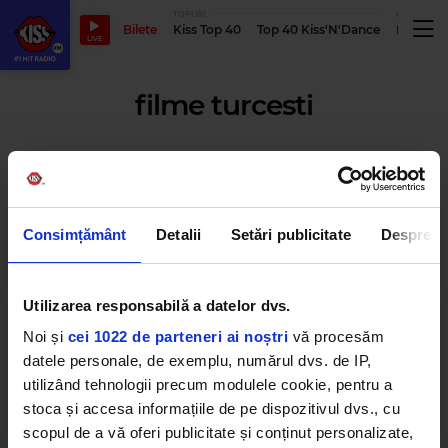
TOPURI
PODCASTUR
Bilete
Kiss Top 40
Top 40 Kiss'N'Dance
Podcastu
LIVE
filme turcesti
Pregătește-ți șervețelele! Vineri
se lansează un film turcesc de
excepție, pe Netflix
Consimțământ
Detalii
Setări publicitate
Despre
JOI, 11 MARTIE 2021
Utilizarea responsabilă a datelor dvs.
Noi și
cei 1022 de parteneri ai noștri
vă procesăm
FOTO | Cei mai sexy actori din
filmele turcești. Votează-ți
datele personale, de exemplu, numărul dvs. de IP,
favoritul!
utilizând tehnologii precum modulele cookie, pentru a
MARȚI, 13 OCTOMBRIE 2020
stoca și accesa informațiile de pe dispozitivul dvs., cu
scopul de a vă oferi publicitate și conținut personalizate,