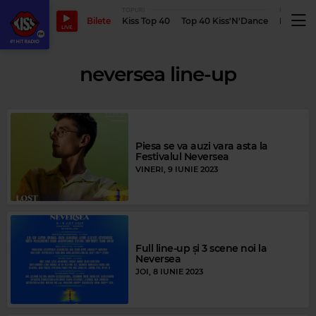
TOPURI
PODCASTUR
Bilete
Kiss Top 40
Top 40 Kiss'N'Dance
Podcastu
LIVE
neversea line-up
Piesa se va auzi vara asta la
Festivalul Neversea
VINERI, 9 IUNIE 2023
Full line-up și 3 scene noi la
Neversea
JOI, 8 IUNIE 2023