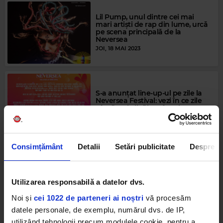
Lil Pump, unul dintre cei mai
mari artiști de rap din lume, urcă
pe scena principală de la
Neversea
JOI, 18 MAI 2023
S-a anunțat line-up-ul pe zile la
Neversea Festival: vezi în ce zile
cântă artiștii tăi preferați
JOI, 23 IUNIE 2022
Consimțământ
Detalii
Setări publicitate
Despre
Rapperul Tyga, unul dintre cei
mai urmăriți artiști din lume, vine
în această vară la Neversea
Utilizarea responsabilă a datelor dvs.
MARȚI, 21 IUNIE 2022
Noi și
cei 1022 de parteneri ai noștri
vă procesăm
datele personale, de exemplu, numărul dvs. de IP,
utilizând tehnologii precum modulele cookie, pentru a