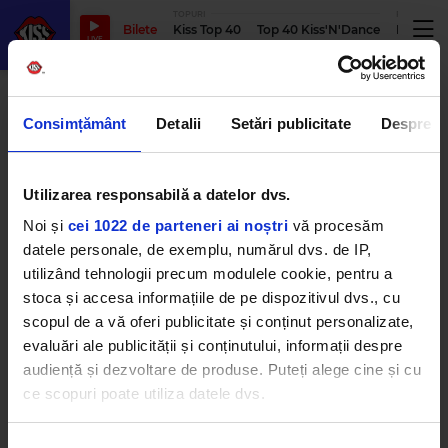
TOPURI
PODCASTUR
Bilete
Kiss Top 40
Top 40 Kiss'N'Dance
Podcastu
LIVE
one true singer
Consimțământ
Detalii
Setări publicitate
Despre
Utilizarea responsabilă a datelor dvs.
Primele lansări din show-ul One
True Singer sunt aici
Noi și
cei 1022 de parteneri ai noștri
vă procesăm
MIERCURI, 6 APRILIE 2022
datele personale, de exemplu, numărul dvs. de IP,
utilizând tehnologii precum modulele cookie, pentru a
stoca și accesa informațiile de pe dispozitivul dvs., cu
scopul de a vă oferi publicitate și conținut personalizate,
ONE TRUE SINGER dezvăluie
evaluări ale publicității și conținutului, informații despre
juriul, prezentatorul și
moderatorii - Selly, Alina Eremia,
audiență și dezvoltare de produse. Puteți alege cine și cu
Grasu XXL fac parte din emisiune
ce scopuri poate utiliza datele dvs.
VINERI, 18 MARTIE 2022
Dacă ne permiteți, am dori, de asemenea: