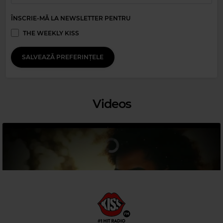
ÎNSCRIE-MĂ LA NEWSLETTER PENTRU
Magic Party Mix
THE WEEKLY KISS
MAGIC PARTY MIX
–
MAGIC PARTY MIX
SALVEAZĂ PREFERINȚELE
Videos
Magic Relax
CALE HALUNA
–
A SKY FULL OF STARS