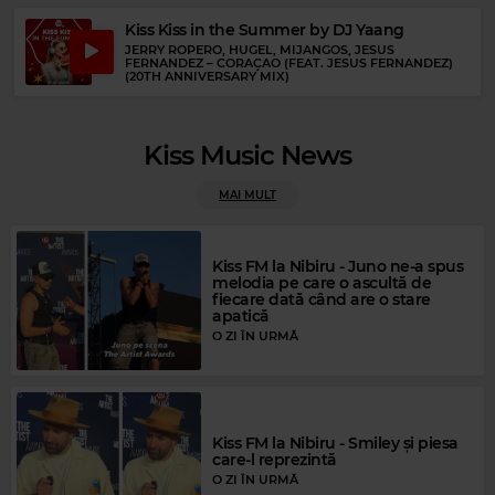
Kiss Kiss in the Summer by DJ Yaang
JERRY ROPERO, HUGEL, MIJANGOS, JESUS
FERNANDEZ
–
CORAÇAO (FEAT. JESUS FERNANDEZ)
(20TH ANNIVERSARY MIX)
Kiss Music News
MAI MULT
Kiss FM la Nibiru - Juno ne-a spus
melodia pe care o ascultă de
fiecare dată când are o stare
apatică
O ZI ÎN URMĂ
Rock Blues
Kiss FM la Nibiru - Smiley și piesa
care-l reprezintă
PETER GREEN
–
BABY WHEN THE SUN GOES DOWN
O ZI ÎN URMĂ