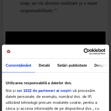
timp, un vis devenit realitate și o mare
responsabilitate.”
Consimțământ
Detalii
Setări publicitate
Despre
Șerban Cazan
, producător muzical:
Utilizarea responsabilă a datelor dvs.
Noi și
cei 1022 de parteneri ai noștri
vă procesăm
datele personale, de exemplu, numărul dvs. de IP,
„ONE TRUE SINGER este despre
utilizând tehnologii precum modulele cookie, pentru a
talentele emergente și despre cum să
stoca și accesa informațiile de pe dispozitivul dvs., cu