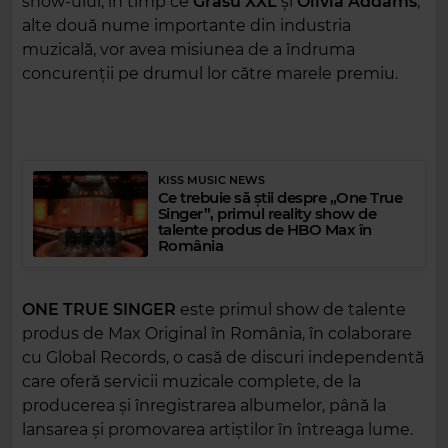
show-ului, în timp ce
Grasu XXL
și
Olivia Addams
,
alte două nume importante din industria
muzicală, vor avea misiunea de a îndruma
concurenții pe drumul lor către marele premiu.
KISS MUSIC NEWS
Ce trebuie să știi despre „One True
Singer”, primul reality show de
talente produs de HBO Max în
România
ONE TRUE SINGER
este primul show de talente
produs de Max Original în România, în colaborare
cu Global Records, o casă de discuri independentă
care oferă servicii muzicale complete, de la
producerea și înregistrarea albumelor, până la
lansarea și promovarea artiștilor în întreaga lume.