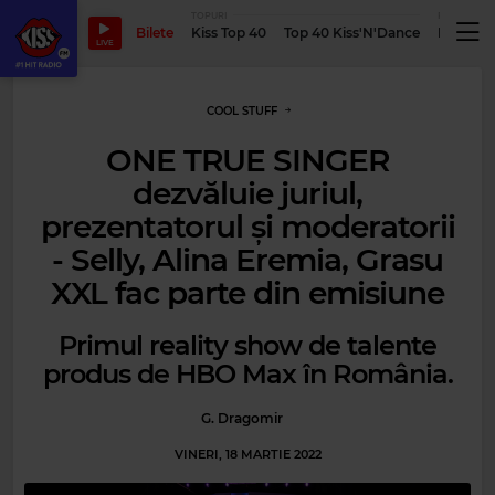
TOPURI
PODCASTUR
Bilete
Kiss Top 40
Top 40 Kiss'N'Dance
Podcastu
LIVE
COOL STUFF
ONE TRUE SINGER
dezvăluie juriul,
prezentatorul și moderatorii
- Selly, Alina Eremia, Grasu
XXL fac parte din emisiune
Primul reality show de talente
produs de HBO Max în România.
G. Dragomir
VINERI, 18 MARTIE 2022