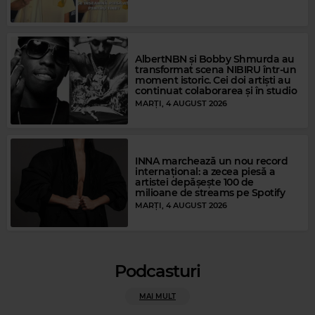
AlbertNBN și Bobby Shmurda au
transformat scena NIBIRU într-un
moment istoric. Cei doi artiști au
continuat colaborarea și în studio
MARȚI, 4 AUGUST 2026
INNA marchează un nou record
internațional: a zecea piesă a
artistei depășește 100 de
milioane de streams pe Spotify
MARȚI, 4 AUGUST 2026
Magic FM
SHANIA TWAIN
–
YOU'RE STILL THE ONE
Podcasturi
MAI MULT