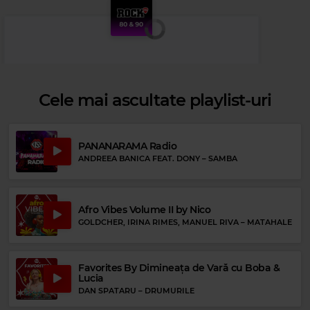
Cele mai ascultate playlist-uri
PANANARAMA Radio
ANDREEA BANICA FEAT. DONY
–
SAMBA
Afro Vibes Volume II by Nico
GOLDCHER, IRINA RIMES, MANUEL RIVA
–
MATAHALE
Favorites By Dimineața de Vară cu Boba &
Lucia
Rock 80s & 90s
DAN SPATARU
–
DRUMURILE
THE JEFF HEALEY BAND
–
WHILE MY GUITAR GENTLY WEEPS