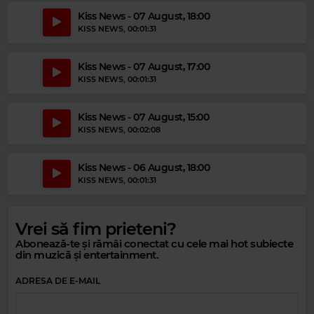
Kiss News - 07 August, 18:00
KISS NEWS
, 00:01:31
Kiss News - 07 August, 17:00
KISS NEWS
, 00:01:31
Magic Gold
Kiss News - 07 August, 15:00
FLEETWOOD MAC
–
DREAMS
KISS NEWS
, 00:02:08
Kiss News - 06 August, 18:00
KISS NEWS
, 00:01:31
Vrei să fim prieteni?
Abonează-te și rămâi conectat cu cele mai hot subiecte
din muzică și entertainment.
ADRESA DE E-MAIL