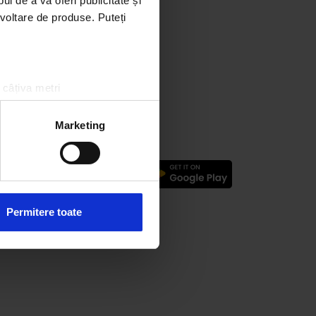
l de a vă oferi publicitate și
ezvoltare de produse. Puteți
 câțiva metri
amprentare)
țele la
secțiunea cu detalii
.
Marketing
 sociale și pentru a analiza
logic
rmații cu privire la modul în
n urma folosirii serviciilor
Permitere toate