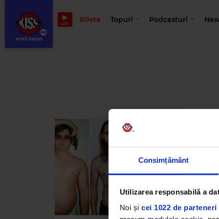
Bilete
Topuri
Podcasturi
New
LIVE
Consimțământ
Utilizarea responsabilă a da
Noi și
cei 1022 de parteneri 