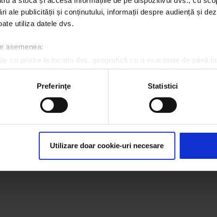
u a stoca și accesa informațiile de pe dispozitivul dvs., cu scopu
ri ale publicității și conținutului, informații despre audiență și d
ate utiliza datele dvs.
 de asemenea:
le cu privire la locația dvs. geografică cu o exactitate de până la
ozitivul scanândul-l în mod activ după caracteristici specifice (
espre procesarea datelor dvs. personale și configurați-vă preferin
Preferinţe
Statistici
ge oricând acordul din Declarația despre modulele cookie.
rsonaliza conținutul și anunțurile, pentru a oferi funcții de rețele
icitate@kissfm.ro
Contact form
Newsletter
Date societate
Cod deonto
im partenerilor de rețele sociale, de publicitate și de analize info
Despre cookie-uri
CNA
ceștia le pot combina cu alte informații oferite de dvs. sau culese î
Utilizare doar cookie-uri necesare