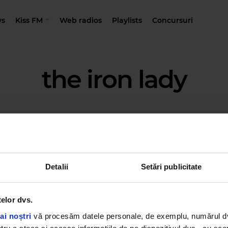
s
Kiss FM
Web radios
Playlists
Concursuri
the iron lady
Detalii
Setări publicitate
telor dvs.
ai noștri
vă procesăm datele personale, de exemplu, numărul dvs.