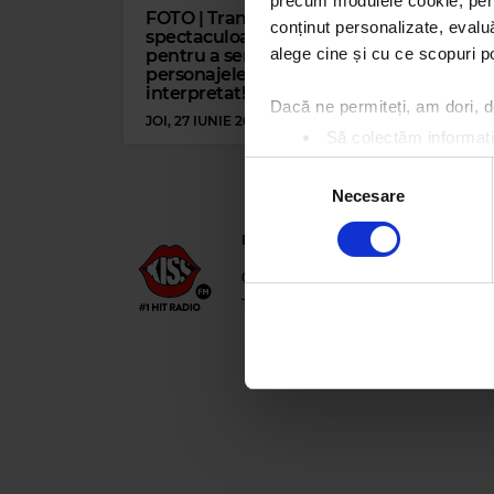
precum modulele cookie, pentr
FOTO | Transformările
conținut personalizate, evaluă
spectaculoase ale actorilor,
alege cine și cu ce scopuri po
pentru a semăna cu
personajele pe care le-au
interpretat!
Dacă ne permiteți, am dori,
JOI, 27 IUNIE 2019
Să colectăm informații
Să vă identificăm disp
Selecția
Găsiți mai multe informații d
Necesare
consimțământului
Vă puteți modifica sau retra
Kiss FM
– #1 Hit Radio
Folosim cookie-uri pentru a pe
021 318 8000
office@kissfm.ro
publ
traficul. De asemenea, le ofer
Termeni și condiții
Confidențialitate
care folosiți site-ul nostru. A
lor.