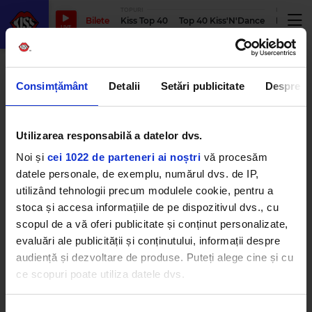
TOPURI
PODCASTUR
Bilete
Kiss Top 40
Top 40 Kiss'N'Dance
Podcastu
LIVE
william harry
Consimțământ
Detalii
Setări publicitate
Despre
Oprah crede în împăcarea dintre
Utilizarea responsabilă a datelor dvs.
William și Harry și susține că nu a
știut nimic despre lucrurile
Noi și
cei 1022 de parteneri ai noștri
vă procesăm
dezvăluite de Meghan Markle, în
cadrul interviului cu ea
datele personale, de exemplu, numărul dvs. de IP,
MARȚI, 13 SEPTEMBRIE 2022
utilizând tehnologii precum modulele cookie, pentru a
stoca și accesa informațiile de pe dispozitivul dvs., cu
scopul de a vă oferi publicitate și conținut personalizate,
evaluări ale publicității și conținutului, informații despre
audiență și dezvoltare de produse. Puteți alege cine și cu
ce scopuri poate utiliza datele dvs.
Dacă ne permiteți, am dori, de asemenea:
Kiss FM
– #1 Hit Radio