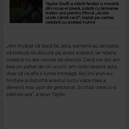
Taylor Swift a oferit fanilor o mostră
din noua ei piesă, odată cu lansarea
trailer-ului pentru filmul „Acolo
unde cântă racii”, bazat pe cartea
celebră cu același nume
„Am învățat că dacă fac asta, oamenii au senzația
că trebuie să discute pe acest subiect, iar relația
noastră nu are nevoie de discuții. Dacă noi doi am
bea un pahar de vin acum, am vorbi despre asta,
doar că va afla o lume întreagă. Aici îmi pun eu
limitele și datorită acestui lucru viața mea a
devenit mai ușor de gestionat. Și chiar vreau s-o
păstrez așa”, a spus Taylor.