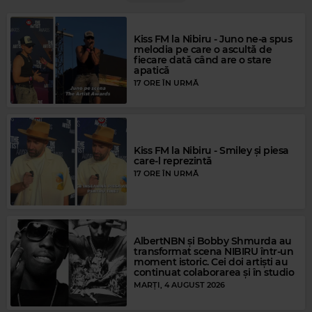
Kiss FM la Nibiru - Juno ne-a spus
melodia pe care o ascultă de
fiecare dată când are o stare
apatică
17 ORE ÎN URMĂ
Kiss FM la Nibiru - Smiley și piesa
care-l reprezintă
17 ORE ÎN URMĂ
Magic Gold
SHEENA EASTON
–
MORNING TRAIN (NINE TO FIVE)
AlbertNBN și Bobby Shmurda au
transformat scena NIBIRU într-un
moment istoric. Cei doi artiști au
continuat colaborarea și în studio
MARȚI, 4 AUGUST 2026