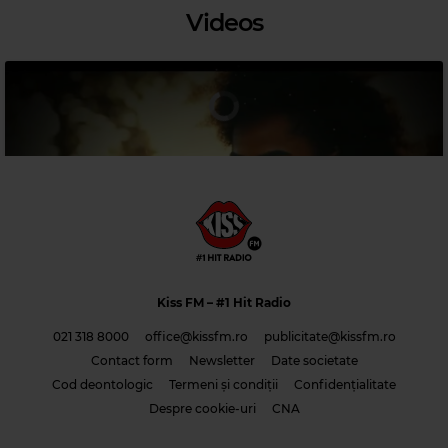
Videos
Magic 80s Hits
TEARS FOR FEARS
–
EVERYBODY WANTS TO RULE THE WORLD
Kiss FM
– #1 Hit Radio
021 318 8000
office@kissfm.ro
publicitate@kissfm.ro
Contact form
Newsletter
Date societate
Cod deontologic
Termeni și condiții
Confidențialitate
Costi & Adrian Saguna & Benzol – Solo tu -1
Despre cookie-uri
CNA