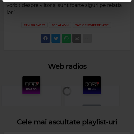
vorbit despre viitor și sunt foarte siguri pe relația
lor.”
TAYLOR SWIFT
JOE ALWYN
TAYLOR SWIFT RELATIE
Web radios
Cele mai ascultate playlist-uri