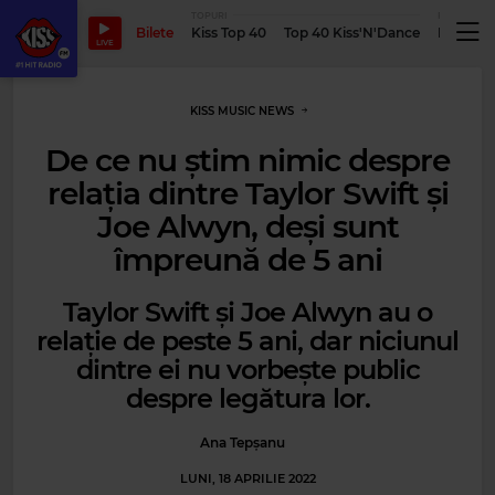
TOPURI
PODCASTUR
Bilete
Kiss Top 40
Top 40 Kiss'N'Dance
Podcastu
LIVE
KISS MUSIC NEWS
De ce nu știm nimic despre
relația dintre Taylor Swift și
Joe Alwyn, deși sunt
împreună de 5 ani
Taylor Swift și Joe Alwyn au o
relație de peste 5 ani, dar niciunul
dintre ei nu vorbește public
despre legătura lor.
Ana Tepșanu
LUNI, 18 APRILIE 2022