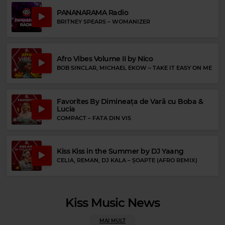
PANANARAMA Radio
BRITNEY SPEARS
–
WOMANIZER
Rock Blues
Rock 80s & 90s
BB KING
–
CHAINS N THINGS
HIM
–
RIGHT HERE IN MY ARMS
Afro Vibes Volume II by Nico
BOB SINCLAR, MICHAEL EKOW
–
TAKE IT EASY ON ME
Favorites By Dimineața de Vară cu Boba &
Lucia
COMPACT
–
FATA DIN VIS
Kiss Kiss in the Summer by DJ Yaang
CELIA, REMAN, DJ KALA
–
ȘOAPTE (AFRO REMIX)
Magic FM
MAGIC FM
–
PUBLICITATE
Kiss Music News
MAI MULT