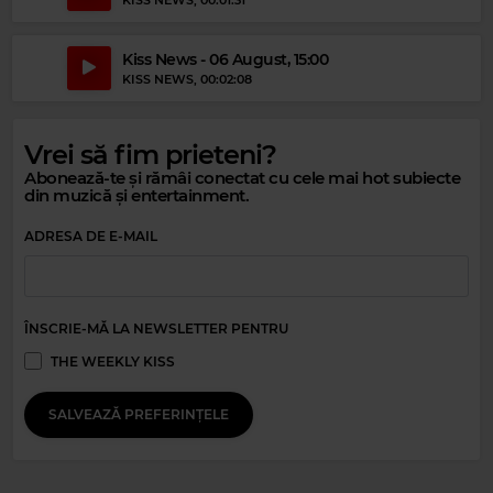
Kiss News - 06 August, 15:00
KISS NEWS
, 00:02:08
Vrei să fim prieteni?
Abonează-te și rămâi conectat cu cele mai hot subiecte
din muzică și entertainment.
Magic Relax
JON KENNEDY
–
WERE JUST WAITING FOR YOU NOW
ADRESA DE E-MAIL
ÎNSCRIE-MĂ LA NEWSLETTER PENTRU
THE WEEKLY KISS
SALVEAZĂ PREFERINȚELE