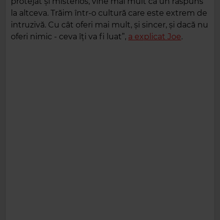
protejat și misterios, vine mai mult ca un răspuns
la altceva. Trăim într-o cultură care este extrem de
intruzivă. Cu cât oferi mai mult, și sincer, și dacă nu
oferi nimic - ceva îți va fi luat”,
a explicat Joe
.