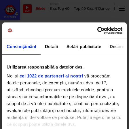
TOPURI
PODCASTUR
Bilete
Kiss Top 40
Top 40 Kiss'N'Dance
Podcastu
LIVE
Joe Alwyn
Consimțământ
Detalii
Setări publicitate
Despre
Taylor Swift și Joe Alwyn s-au
despărțit după șase ani de relație
Utilizarea responsabilă a datelor dvs.
LUNI, 10 APRILIE 2023
Noi și
cei 1022 de parteneri ai noștri
vă procesăm
datele personale, de exemplu, numărul dvs. de IP,
utilizând tehnologii precum modulele cookie, pentru a
stoca și accesa informațiile de pe dispozitivul dvs., cu
ZVON: S-a logodit Taylor Swift?
scopul de a vă oferi publicitate și conținut personalizate,
VINERI, 1 IULIE 2022
evaluări ale publicității și conținutului, informații despre
audiență și dezvoltare de produse. Puteți alege cine și cu
ce scopuri poate utiliza datele dvs.