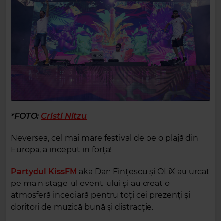
*FOTO:
Cristi Nitzu
Neversea, cel mai mare festival de pe o plajă din
Europa, a început în forță!
Partydul KissFM
aka Dan Fințescu și OLiX au urcat
pe main stage-ul event-ului și au creat o
atmosferă incediară pentru toți cei prezenți și
doritori de muzică bună și distracție.