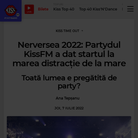
TOPURI
PODCASTUR
Bilete
Kiss Top 40
Top 40 Kiss'N'Dance
Podcastu
LIVE
KISS TIME OUT
Nerversea 2022: Partydul
KissFM a dat startul la
marea distracție de la mare
Toată lumea e pregătită de
party?
Ana Tepșanu
JOI, 7 IULIE 2022