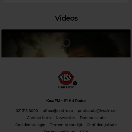
PINK MARTINI
–
THE LEMONADE SONG
Videos
Kiss FM
– #1 Hit Radio
021 318 8000
office@kissfm.ro
publicitate@kissfm.ro
Magic Classic Music
Contact form
Newsletter
Date societate
JOHANNES BRAHMS
–
TRAGIC OVERTURE, OP. 81
Cod deontologic
Termeni și condiții
Confidențialitate
Costi & Adrian Saguna & Benzol – Solo tu -1
Despre cookie-uri
CNA