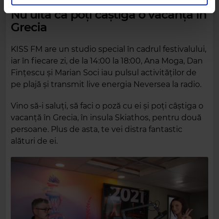
în urma folosirii serviciilor lor.
Nu uita că poți câștiga o vacanță în
Grecia
KISS FM are un studio special în cadrul festivalului,
iar în fiecare zi, de la 14:00 la 18:00, Ana Moga, Dan
Fințescu și Marian Soci iau pulsul activităților de
pe plajă și transmit live energia Neversea la radio.
Vino să-i saluți, să faci o poză cu ei și poți câștiga o
vacanță în Grecia, în insula Skiathos, pentru două
persoane. Plus de asta, te vei distra fantastic
alături de ei.