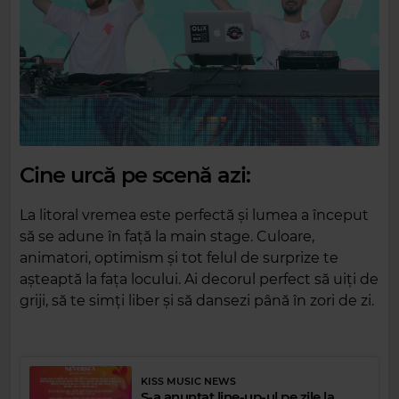
Cine urcă pe scenă azi:
La litoral vremea este perfectă și lumea a început
să se adune în față la main stage. Culoare,
animatori, optimism și tot felul de surprize te
așteaptă la fața locului. Ai decorul perfect să uiți de
griji, să te simți liber și să dansezi până în zori de zi.
KISS MUSIC NEWS
S-a anunțat line-up-ul pe zile la