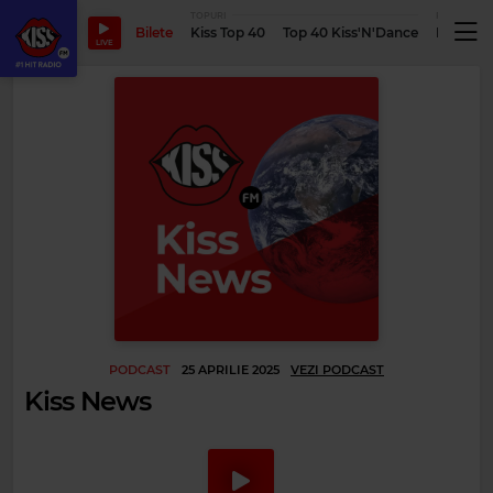
TOPURI
PODCASTUR
Bilete
Kiss Top 40
Top 40 Kiss'N'Dance
Podcastu
LIVE
PODCAST
25 APRILIE 2025
VEZI PODCAST
Kiss News