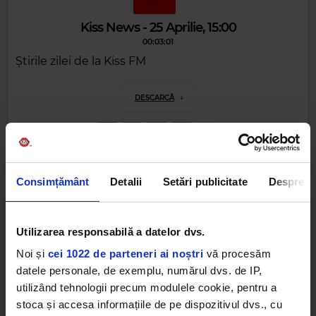
Kiss News - 25 Aprilie, 15:00
00:03:01
Știrile zilei de la Kiss FM
DESCARCĂ
Alte podcasturi
Consimțământ
Detalii
Setări publicitate
Despre
Kiss News - 30 Aprilie, 17:00
30 APRILIE 2025 –
00:02:01
Utilizarea responsabilă a datelor dvs.
Noi și
cei 1022 de parteneri ai noștri
vă procesăm
Kiss News - 30 Aprilie, 15:00
datele personale, de exemplu, numărul dvs. de IP,
30 APRILIE 2025 –
00:02:26
utilizând tehnologii precum modulele cookie, pentru a
stoca și accesa informațiile de pe dispozitivul dvs., cu