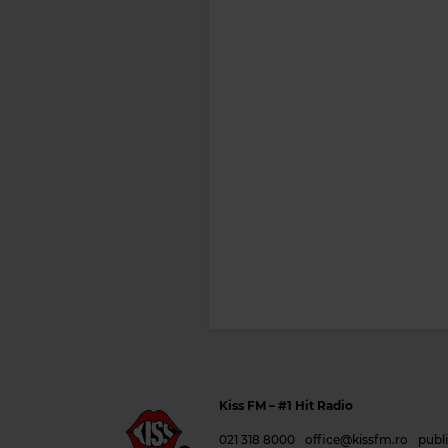
Kiss FM
– #1 Hit Radio
021 318 8000
office@kissfm.ro
publ