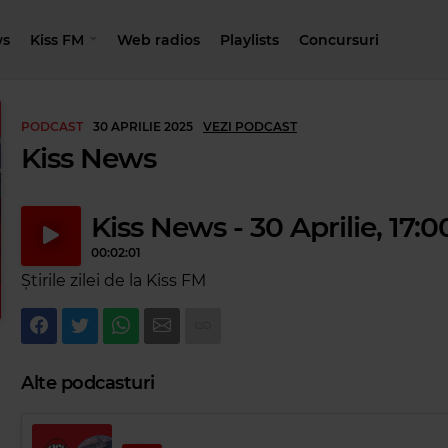
s
Kiss FM
Web radios
Playlists
Concursuri
PODCAST
30 APRILIE 2025
VEZI PODCAST
Kiss News
Kiss News - 30 Aprilie, 17:0
00:02:01
Știrile zilei de la Kiss FM
Alte podcasturi