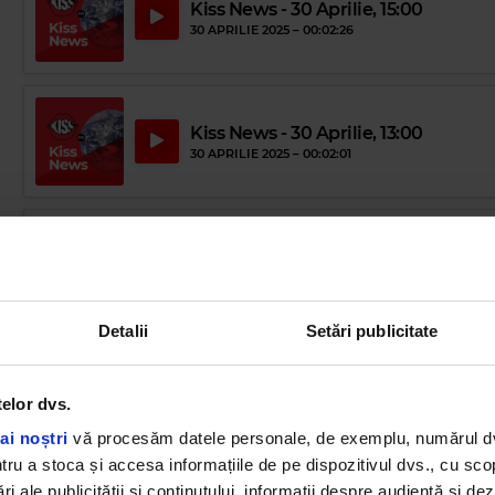
Kiss News - 30 Aprilie, 15:00
30 APRILIE 2025 –
00:02:26
Kiss News - 30 Aprilie, 13:00
30 APRILIE 2025 –
00:02:01
Kiss News - 29 Aprilie, 17:00
29 APRILIE 2025 –
00:02:01
Detalii
Setări publicitate
Kiss News - 29 Aprilie, 15:00
29 APRILIE 2025 –
00:03:01
telor dvs.
ai noștri
vă procesăm datele personale, de exemplu, numărul dvs.
u a stoca și accesa informațiile de pe dispozitivul dvs., cu scopu
ri ale publicității și conținutului, informații despre audiență și d