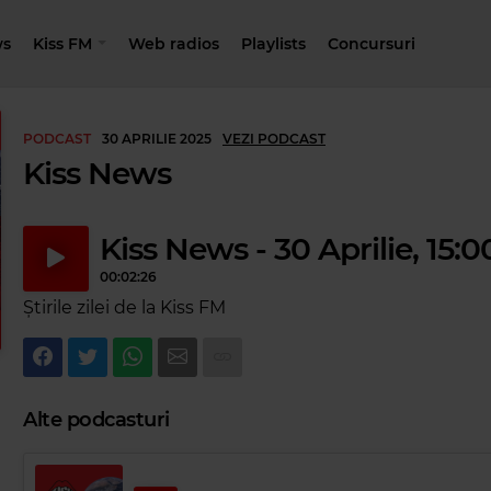
s
Kiss FM
Web radios
Playlists
Concursuri
PODCAST
30 APRILIE 2025
VEZI PODCAST
Kiss News
Kiss News - 30 Aprilie, 15:0
00:02:26
Știrile zilei de la Kiss FM
Alte podcasturi