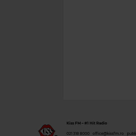
Kiss FM
– #1 Hit Radio
021 318 8000
office@kissfm.ro
publ