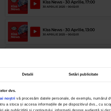
Kiss News - 30 Aprilie, 17:00
30 APRILIE 2025 –
00:02:01
Kiss News - 30 Aprilie, 13:00
30 APRILIE 2025 –
00:02:01
Kiss News - 29 Aprilie, 17:00
29 APRILIE 2025 –
00:02:01
Detalii
Setări publicitate
Kiss News - 29 Aprilie, 15:00
29 APRILIE 2025 –
00:03:01
telor dvs.
ai noștri
vă procesăm datele personale, de exemplu, numărul dvs.
u a stoca și accesa informațiile de pe dispozitivul dvs., cu scopu
ri ale publicității și conținutului, informații despre audiență și d