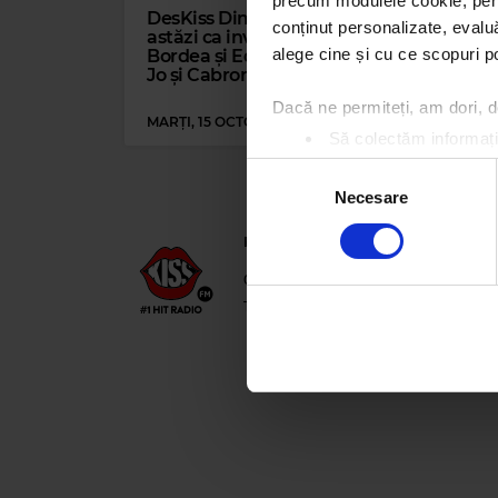
precum modulele cookie, pentr
DesKiss Dimineața i-a avut
Ne d
conținut personalizate, evaluă
astăzi ca invitați pe Cătălin
imp
alege cine și cu ce scopuri po
Bordea și Edy Chereji, Jazzy
don
Jo și Cabron
„Spi
pri
Dacă ne permiteți, am dori,
MARȚI, 15 OCTOMBRIE 2024
MIER
Să colectăm informații
Să vă identificăm disp
Selecția
Găsiți mai multe informații d
Necesare
consimțământului
Vă puteți modifica sau retra
Kiss FM
– #1 Hit Radio
Folosim cookie-uri pentru a pe
021 318 8000
office@kissfm.ro
publ
traficul. De asemenea, le ofer
Termeni și condiții
Confidențialitate
care folosiți site-ul nostru. A
lor.