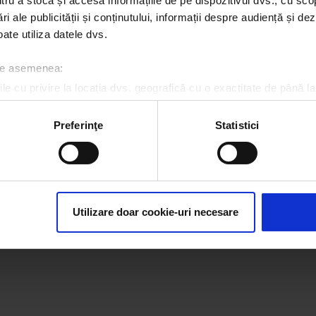
u a stoca și accesa informațiile de pe dispozitivul dvs., cu scopu
istrăm, dar ne și
Edy Chereji - „David Gue
ri ale publicității și conținutului, informații despre audiență și d
licăm! Află cum poți
și Martin Garrix vor fi și a
ate utiliza datele dvs.
a pentru proiectul
acesta la Untold”
tale publice din bani
vați” la UNTOLD 2021
 de asemenea:
CURI, 1 SEPTEMBRIE 2021
MARȚI, 8 IUNIE 2021
le cu privire la locația dvs. geografică cu o exactitate de până la
ozitivul scanândul-l în mod activ după caracteristici specifice (
espre procesarea datelor dvs. personale și configurați-vă preferin
Preferinţe
Statistici
ge oricând acordul din Declarația despre modulele cookie.
rsonaliza conținutul și anunțurile, pentru a oferi funcții de rețele
icitate@kissfm.ro
Contact form
Newsletter
Date societate
Cod deonto
im partenerilor de rețele sociale, de publicitate și de analize info
Despre cookie-uri
CNA
ceștia le pot combina cu alte informații oferite de dvs. sau culese î
Utilizare doar cookie-uri necesare