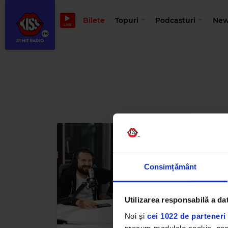
Bilete
Topuri
Podcasturi
New
LIVE
Consimțământ
Utilizarea responsabilă a da
Noi și
cei 1022 de parteneri 