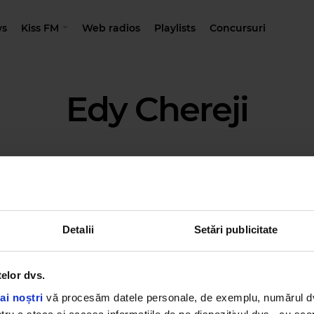
s
Kiss FM
Web radios
Playlists
Concursuri
Edy Chereji
Detalii
Setări publicitate
telor dvs.
ai noștri
vă procesăm datele personale, de exemplu, numărul dvs.