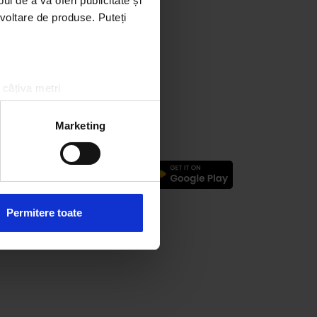
l de a vă oferi publicitate și
tta
ezvoltare de produse. Puteți
nul
 câțiva metri
amprentare)
țele la
secțiunea cu detalii
.
Marketing
 sociale și pentru a analiza
logic
rmații cu privire la modul în
n urma folosirii serviciilor
Permitere toate