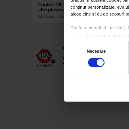
precum modulele cookie, pentr
Funkiss 28 iulie | ALBsfalt și
#Fu
conținut personalizate, evaluă
alte plăsmuiri
adi
alege cine și cu ce scopuri po
JOI, 28 IULIE 2022
LUNI
Dacă ne permiteți, am dori,
Să colectăm informații
Să vă identificăm disp
Selecția
Kiss FM
– #1 Hit Radio
Găsiți mai multe informații d
Necesare
consimțământului
Vă puteți modifica sau retra
021 318 8000
office@kissfm.ro
publ
Termeni și condiții
Confidențialitate
Folosim cookie-uri pentru a pe
traficul. De asemenea, le ofer
care folosiți site-ul nostru. A
lor.