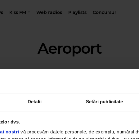
s
Kiss FM
Web radios
Playlists
Concursuri
Aeroport
Detalii
Setări publicitate
telor dvs.
ai noștri
vă procesăm datele personale, de exemplu, numărul dvs.