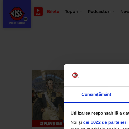
Bilete
Topuri
Podcasturi
New
LIVE
Consimțământ
Utilizarea responsabilă a da
Noi și
cei 1022 de parteneri 