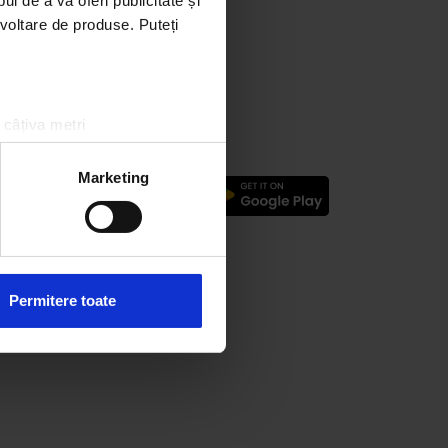
l de a vă oferi publicitate și
ezvoltare de produse. Puteți
 câțiva metri
amprentare)
țele la
secțiunea cu detalii
.
Marketing
logic
 sociale și pentru a analiza
rmații cu privire la modul în
n urma folosirii serviciilor
Permitere toate