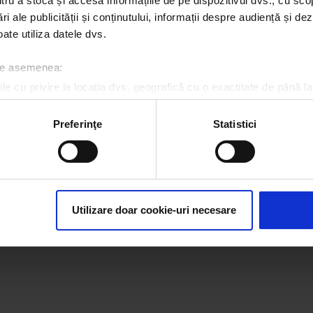
u a stoca și accesa informațiile de pe dispozitivul dvs., cu scopu
nkiss 27 iunie | Cum
ri ale publicității și conținutului, informații despre audiență și d
că E LUNI?
ate utiliza datele dvs.
, 27 IUNIE 2022
 de asemenea:
le cu privire la locația dvs. geografică cu o exactitate de până la
ozitivul scanândul-l în mod activ după caracteristici specifice (
espre procesarea datelor dvs. personale și configurați-vă preferin
Preferinţe
Statistici
ge oricând acordul din Declarația despre modulele cookie.
icitate@kissfm.ro
Contact form
Newsletter
Date societate
Cod deonto
Despre cookie-uri
CNA
rsonaliza conținutul și anunțurile, pentru a oferi funcții de rețele
im partenerilor de rețele sociale, de publicitate și de analize info
ceștia le pot combina cu alte informații oferite de dvs. sau culese î
Utilizare doar cookie-uri necesare