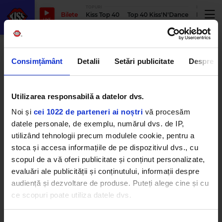
TOPURI
PODCASTUR
Bilete
Kiss Top 40
Top 40 Kiss'N'Dance
Podcastu
LIVE
priscilla presley
Consimțământ
Detalii
Setări publicitate
Despre
Primul trailer al filmului „Priscilla”
Utilizarea responsabilă a datelor dvs.
este aici - producția ne prezintă
povestea de dragoste dintre Elvis
Noi și
cei 1022 de parteneri ai noștri
vă procesăm
și soția lui
datele personale, de exemplu, numărul dvs. de IP,
JOI, 22 IUNIE 2023
utilizând tehnologii precum modulele cookie, pentru a
stoca și accesa informațiile de pe dispozitivul dvs., cu
scopul de a vă oferi publicitate și conținut personalizate,
Austin Butler, actorul care-l
evaluări ale publicității și conținutului, informații despre
interpretează pe Elvis într-un nou
film biografic, este lăudat pentru
audiență și dezvoltare de produse. Puteți alege cine și cu
rol de Priscilla Presley
ce scopuri poate utiliza datele dvs.
LUNI, 2 MAI 2022
Dacă ne permiteți, am dori, de asemenea: