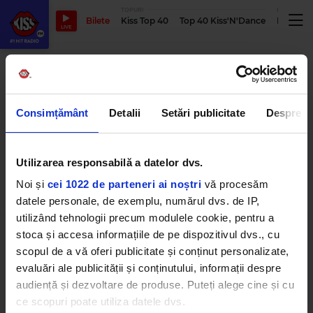
TOPURI
PODCASTUR
Bilete
Kiss Top 40
Top 40 Kiss'N'Dance
Podcastu
LIVE
vulcan
Consimțământ
Detalii
Setări publicitate
Despre
Funkiss 29 noiembrie | Tradiții și
contradicții
Utilizarea responsabilă a datelor dvs.
LUNI, 28 NOIEMBRIE 2022
Noi și
cei 1022 de parteneri ai noștri
vă procesăm
datele personale, de exemplu, numărul dvs. de IP,
utilizând tehnologii precum modulele cookie, pentru a
stoca și accesa informațiile de pe dispozitivul dvs., cu
Funkiss 26 iulie | Trei ceasuri rele
scopul de a vă oferi publicitate și conținut personalizate,
și unul fals
evaluări ale publicității și conținutului, informații despre
MARȚI, 26 IULIE 2022
audiență și dezvoltare de produse. Puteți alege cine și cu
ce scopuri poate utiliza datele dvs.