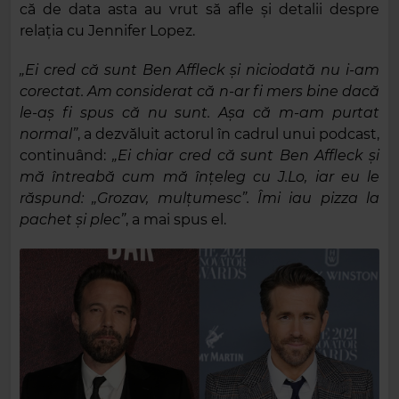
că de data asta au vrut să afle și detalii despre
relația cu Jennifer Lopez.
„Ei cred că sunt Ben Affleck și niciodată nu i-am
corectat. Am considerat că n-ar fi mers bine dacă
le-aș fi spus că nu sunt. Așa că m-am purtat
normal”
, a dezvăluit actorul în cadrul unui podcast,
continuând:
„Ei chiar cred că sunt Ben Affleck și
mă întreabă cum mă înțeleg cu J.Lo, iar eu le
răspund: „Grozav, mulțumesc”. Îmi iau pizza la
pachet și plec”
, a mai spus el.