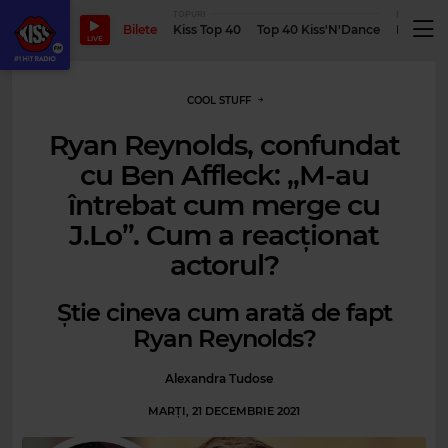
TOPURI
PODCASTUR
Bilete
Kiss Top 40
Top 40 Kiss'N'Dance
Podcastu
LIVE
COOL STUFF
Ryan Reynolds, confundat
cu Ben Affleck: „M-au
întrebat cum merge cu
J.Lo”. Cum a reacționat
actorul?
Știe cineva cum arată de fapt
Ryan Reynolds?
Alexandra Tudose
MARȚI, 21 DECEMBRIE 2021