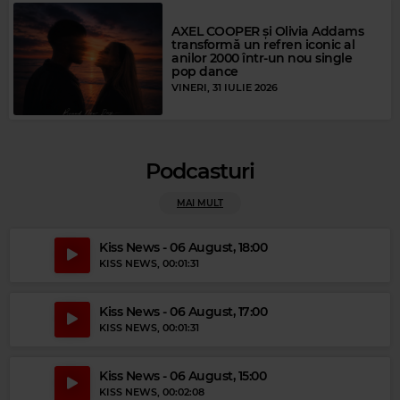
AXEL COOPER și Olivia Addams
transformă un refren iconic al
anilor 2000 într-un nou single
pop dance
VINERI, 31 IULIE 2026
Podcasturi
MAI MULT
Kiss News - 06 August, 18:00
KISS NEWS
, 00:01:31
Magic Gold
Kiss News - 06 August, 17:00
THE MAMAS & THE PAPAS
–
CALIFORNIA DREAMIN'
KISS NEWS
, 00:01:31
Kiss News - 06 August, 15:00
KISS NEWS
, 00:02:08