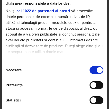
Utilizarea responsabilă a datelor dvs.
lor caracteristic.
Noi și
cei 1022 de parteneri ai noștri
vă procesăm
RYAN REYNOLDS
BEN AFFLECK
JENNIFER LOPEZ
datele personale, de exemplu, numărul dvs. de IP,
utilizând tehnologii precum modulele cookie, pentru a
stoca și accesa informațiile de pe dispozitivul dvs., cu
scopul de a vă oferi publicitate și conținut personalizate,
evaluări ale publicității și conținutului, informații despre
audiență și dezvoltare de produse. Puteți alege cine și cu
Web radios
ce scopuri poate utiliza datele dvs.
Dacă ne permiteți, am dori, de asemenea:
Selecția
Necesare
Să colectăm informațiile cu privire la locația dvs.
consimțământului
geografică cu o exactitate de până la câțiva metri
Să vă identificăm dispozitivul scanândul-l în mod
Preferinţe
activ după caracteristici specifice (amprentare)
Cele mai ascultate playlist-uri
Găsiți mai multe informații despre procesarea datelor
Statistici
dvs. personale și configurați-vă preferințele la
secțiunea
cu detalii
. Vă puteți modifica sau retrage oricând acordul