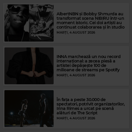
Rock Blues
AlbertNBN și Bobby Shmurda au
transformat scena NIBIRU într-un
JOE BONAMASSA
–
WILD ABOUT YOU BABY
moment istoric. Cei doi artiști au
continuat colaborarea și în studio
MARȚI, 4 AUGUST 2026
INNA marchează un nou record
internațional: a zecea piesă a
artistei depășește 100 de
milioane de streams pe Spotify
MARȚI, 4 AUGUST 2026
În fața a peste 30.000 de
Magic FM
spectatori, potrivit organizatorilor,
Irina Rimes a urcat pe scenă
NATTY BONG
–
SWEET DREAMS
alături de The Script
MARȚI, 4 AUGUST 2026