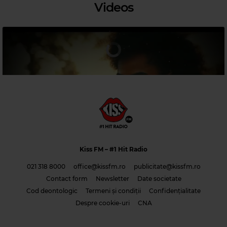
Videos
Magic Relax
AFRO HOUSE MIX
–
STAY DON'T FADE AWAY
Kiss FM
– #1 Hit Radio
021 318 8000
office@kissfm.ro
publicitate@kissfm.ro
Contact form
Newsletter
Date societate
Cod deontologic
Termeni și condiții
Confidențialitate
Costi & Adrian Saguna & Benzol – Solo tu -1
Despre cookie-uri
CNA
Magic 80s Hits