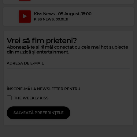
Kiss News - 05 August, 18:00
KISS NEWS
, 00:01:31
Vrei să fim prieteni?
Abonează-te și rămâi conectat cu cele mai hot subiecte
din muzică și entertainment.
ADRESA DE E-MAIL
Magic Party Mix
MAGIC PARTY MIX
–
MAGIC PARTY MIX
ÎNSCRIE-MĂ LA NEWSLETTER PENTRU
THE WEEKLY KISS
SALVEAZĂ PREFERINȚELE