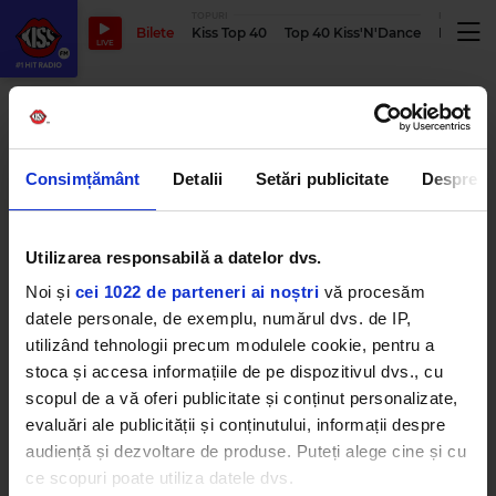
TOPURI
PODCASTUR
Bilete
Kiss Top 40
Top 40 Kiss'N'Dance
Podcastu
LIVE
dr dre
Consimțământ
Detalii
Setări publicitate
Despre
Dr. Dre a suferit trei AVC-uri la
început de 2021: „Apreciez că
sunt în viață”
Utilizarea responsabilă a datelor dvs.
MARȚI, 19 MARTIE 2024
Noi și
cei 1022 de parteneri ai noștri
vă procesăm
datele personale, de exemplu, numărul dvs. de IP,
utilizând tehnologii precum modulele cookie, pentru a
stoca și accesa informațiile de pe dispozitivul dvs., cu
Super Bowl LVI Halftime Show a
fost spectaculos: legendele rap-
scopul de a vă oferi publicitate și conținut personalizate,
ului american au ridicat mii de
oameni în picioare
evaluări ale publicității și conținutului, informații despre
LUNI, 14 FEBRUARIE 2022
audiență și dezvoltare de produse. Puteți alege cine și cu
ce scopuri poate utiliza datele dvs.