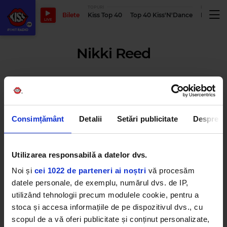
TOPURI
PODCASTUR
Bilete
Kiss Top 40
Top 40 Kiss'N'Dance
Podcastu
LIVE
Nikki Reed
FOTO | Ce mai fac actorii din
„Twilight” și cum arată acum!
Consimțământ
Detalii
Setări publicitate
Despre
VINERI, 22 MAI 2020
Utilizarea responsabilă a datelor dvs.
Noi și
cei 1022 de parteneri ai noștri
vă procesăm
Zece cupluri de vedete care au
datele personale, de exemplu, numărul dvs. de IP,
învins diferența de vârstă!
utilizând tehnologii precum modulele cookie, pentru a
LUNI, 11 MAI 2020
stoca și accesa informațiile de pe dispozitivul dvs., cu
scopul de a vă oferi publicitate și conținut personalizate,