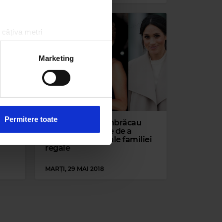
 câțiva metri
amprentare)
țele la
secțiunea cu detalii
.
Marketing
 sociale și pentru a analiza
rmații cu privire la modul în
n urma folosirii serviciilor
Permitere toate
gini
FOTO | Cum se îmbrăcau
prințesele înainte de a
ite
deveni membre ale familiei
regale
MARȚI, 29 MAI 2018