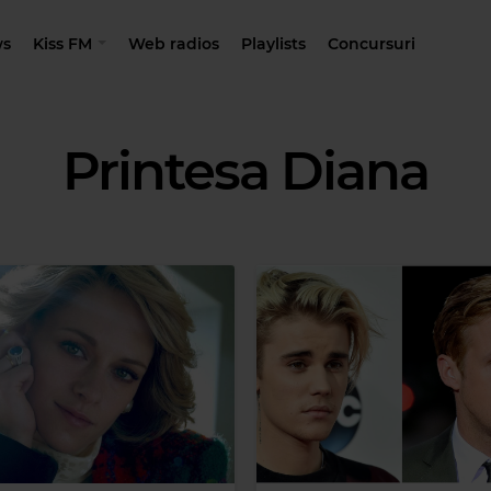
s
Kiss FM
Web radios
Playlists
Concursuri
Printesa Diana