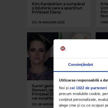
Kim Kardashian a cumpărat
Kris
o bijuterie care a aparținut
Urm
Prințesei Diana
Prin
fil
JOI, 19 IANUARIE 2023
VINE
Consimțământ
Utilizarea responsabilă a da
Surori gemene? Kristen
Lady
Noi și
cei 1022 de parteneri 
Stewart, copia perfectă a
căsă
precum modulele cookie, pentr
Prințesei Diana. Imaginile te
Cine
vor surprinde!
conținut personalizate, evaluă
JOI, 28 IANUARIE 2021
MARȚ
alege cine și cu ce scopuri po