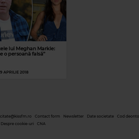
tele lui Meghan Markle:
e o persoană falsă”
19 APRILIE 2018
icitate@kissfm.ro
Contact form
Newsletter
Date societate
Cod deonto
Despre cookie-uri
CNA