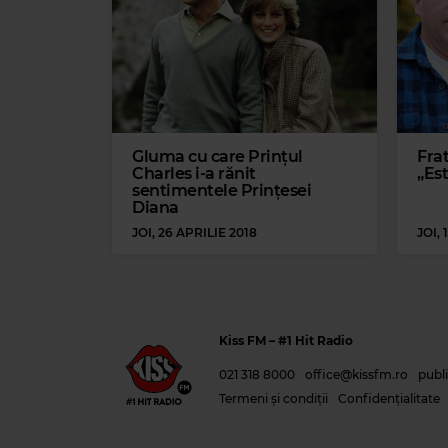
Gluma cu care Prințul
Fra
Charles i-a rănit
„Est
sentimentele Prințesei
Diana
JOI, 26 APRILIE 2018
JOI, 
Kiss FM
– #1 Hit Radio
021 318 8000
office@kissfm.ro
publ
Termeni și condiții
Confidențialitate