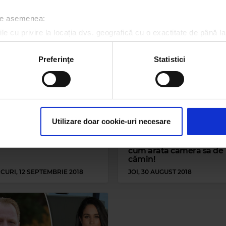
 de asemenea:
le cu privire la locația dvs. geografică cu o exactitate de până la
ozitivul scanândul-l în mod activ după caracteristici specifice (
espre procesarea datelor dvs. personale și configurați-vă preferin
Preferinţe
Statistici
ge oricând acordul din Declarația despre modulele cookie.
rsonaliza conținutul și anunțurile, pentru a oferi funcții de rețele
im partenerilor de rețele sociale, de publicitate și de analize info
ceștia le pot combina cu alte informații oferite de dvs. sau culese î
Utilizare doar cookie-uri necesare
ul iubit al Prințesei
FOTO | Cele mai tari ima
a a murit la vârsta de 73
cu Prințul Harry, din
ani
perioada adolescenței. U
cum arăta camera sa de
cămin!
CURI, 12 SEPTEMBRIE 2018
JOI, 30 AUGUST 2018