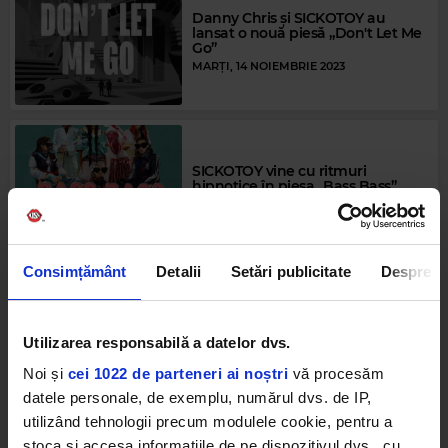
Danny Chris și SICKOTOY au
lansat o nouă piesă „Don't Let Me
Go”
MARȚI, 14 NOIEMBRIE 2023
SICKOTOY vine cu ritmuri
hipnotice în piesa „Bass Bass”
VINERI, 22 SEPTEMBRIE 2023
Consimțământ
Detalii
Setări publicitate
Despre
Cea mai cool gașcă din playlist-ul
tău: SICKOTOY x INNA x ANTONIA
x Eva Timush - „Bad Girls”
Utilizarea responsabilă a datelor dvs.
LUNI, 21 AUGUST 2023
Noi și
cei 1022 de parteneri ai noștri
vă procesăm
datele personale, de exemplu, numărul dvs. de IP,
utilizând tehnologii precum modulele cookie, pentru a
stoca și accesa informațiile de pe dispozitivul dvs., cu
INNA lansează Just Dance Club