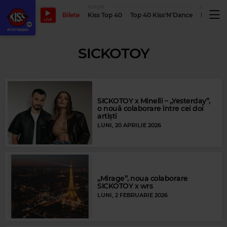
TOPURI
PODCASTUR
Bilete
Kiss Top 40
Top 40 Kiss'N'Dance
Podcastu
LIVE
SICKOTOY
SICKOTOY x Minelli – „Yesterday”,
o nouă colaborare între cei doi
artiști
LUNI, 20 APRILIE 2026
„Mirage”, noua colaborare
SICKOTOY x wrs
LUNI, 2 FEBRUARIE 2026