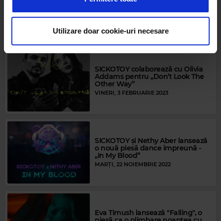
Minelli și SICKOTOY au lansat
rețele sociale, de publicitate și de analize informații cu
„Think About U”
LUNI, 20 FEBRUARIE 2023
privire la modul în care folosiți site-ul nostru. Aceștia le
pot combina cu alte informații oferite de dvs. sau culese
Utilizare doar cookie-uri necesare
în urma folosirii serviciilor lor.
SICKOTOY colaborează cu Olivia
Addams pentru „Don’t Look The
Other Way”
VINERI, 3 FEBRUARIE 2023
SICKOTOY și Nethy Aber lansează
o nouă piesă dance împreună -
„In My Blood”
MARȚI, 22 NOIEMBRIE 2022
Eva Timush lansează "Falling", o
piesă ca o plimbare noaptea cu