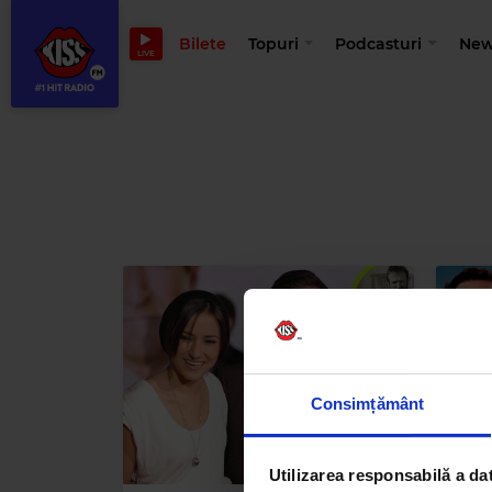
Bilete
Topuri
Podcasturi
New
LIVE
Consimțământ
Utilizarea responsabilă a da