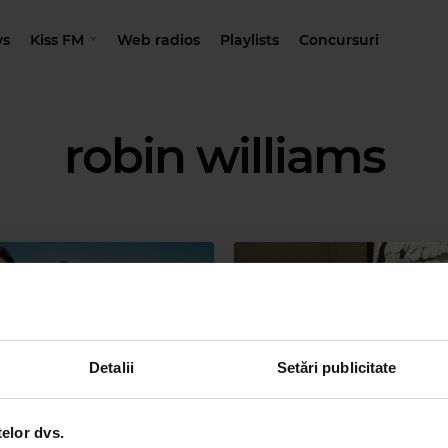
s
Kiss FM
Web radios
Playlists
Concursuri
robin williams
Detalii
Setări publicitate
telor dvs.