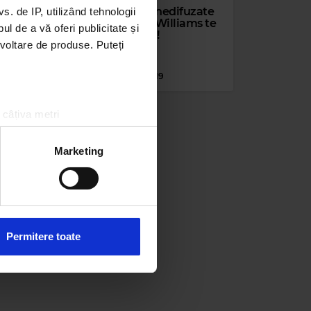
Câteva secvențe nedifuzate
 de IP, utilizând tehnologii
cu actorul Robin Williams te
l de a vă oferi publicitate și
vor face să plângi!
ezvoltare de produse. Puteți
MARȚI, 27 AUGUST 2019
 câțiva metri
amprentare)
țele la
secțiunea cu detalii
.
Marketing
 sociale și pentru a analiza
rmații cu privire la modul în
n urma folosirii serviciilor
Permitere toate