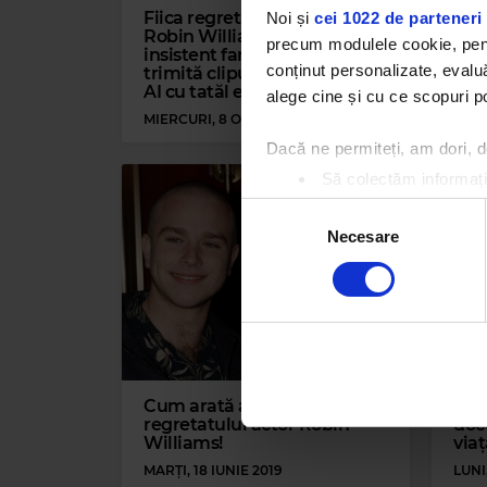
Fiica regretatului actor
Funk
Noi și
cei 1022 de parteneri 
Robin Williams roagă
vac
precum modulele cookie, pentr
insistent fanii să nu-i mai
Fra
conținut personalizate, evaluă
trimită clipuri generate de
AI cu tatăl ei
alege cine și cu ce scopuri po
MIERCURI, 8 OCTOMBRIE 2025
JOI, 
Dacă ne permiteți, am dori,
Să colectăm informații
Să vă identificăm disp
Selecția
Găsiți mai multe informații d
Necesare
consimțământului
Vă puteți modifica sau retra
Folosim cookie-uri pentru a pe
traficul. De asemenea, le ofer
care folosiți site-ul nostru. A
lor.
Cum arată acum fiul
VIDE
regretatului actor Robin
doc
Williams!
viaț
MARȚI, 18 IUNIE 2019
LUNI,