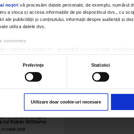
iss 21 iulie | Vine
Zece actori care au avut
ai noștri
vă procesăm datele personale, de exemplu, numărul dvs.
anța, cu submarinul din
norocul să joace în filme
u a stoca și accesa informațiile de pe dispozitivul dvs., cu scopu
nța!
alături de copiii lor
ri ale publicității și conținutului, informații despre audiență și d
ate utiliza datele dvs.
21 IULIE 2022
VINERI, 29 MAI 2020
 de asemenea:
le cu privire la locația dvs. geografică cu o exactitate de până la
ozitivul scanândul-l în mod activ după caracteristici specifice (
espre procesarea datelor dvs. personale și configurați-vă preferin
Preferinţe
Statistici
ge oricând acordul din Declarația despre modulele cookie.
rsonaliza conținutul și anunțurile, pentru a oferi funcții de rețele
im partenerilor de rețele sociale, de publicitate și de analize info
ceștia le pot combina cu alte informații oferite de dvs. sau culese î
Utilizare doar cookie-uri necesare
O | A fost lansat trailerul
umentarului despre
a lui Robin Williams
 11 IUNIE 2018