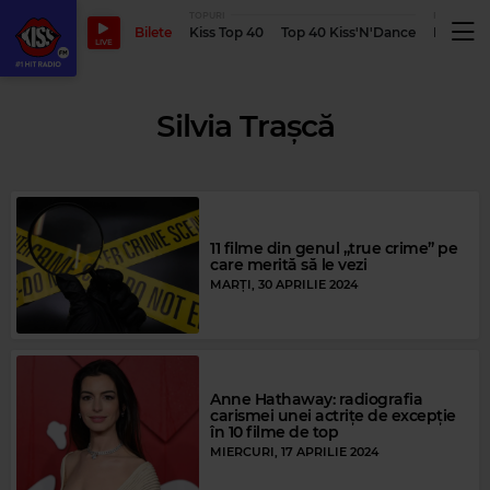
TOPURI
PODCASTUR
Bilete
Kiss Top 40
Top 40 Kiss'N'Dance
Podcastu
LIVE
Silvia Trașcă
11 filme din genul „true crime” pe
care merită să le vezi
MARȚI, 30 APRILIE 2024
Anne Hathaway: radiografia
carismei unei actrițe de excepție
în 10 filme de top
MIERCURI, 17 APRILIE 2024