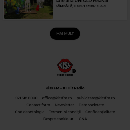
să le ai la UNTOLD Festival
SÂMBĂTĂ, 11 SEPTEMBRIE 2021
MAI MULT
Kiss FM
– #1 Hit Radio
021 318 8000
office@kissfm.ro
publicitate@kissfm.ro
Contact form
Newsletter
Date societate
Cod deontologic
Termeni și condiții
Confidențialitate
Despre cookie-uri
CNA