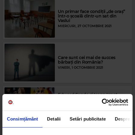
Un primar face condiții „de oraș”
într-o școală dintr-un sat din
Vaslui
MIERCURI, 27 OCTOMBRIE 2021
Care sunt cei mai de succes
bărbați din România?
VINERI, 1 OCTOMBRIE 2021
Edward Sanda și Ioana Ignat,
formula de succes pentru hiturile
românești: „Am decis să nu ne
oprim din a lansa piese
împreună!”
MIERCURI, 29 SEPTEMBRIE 2021
Consimțământ
Detalii
Setări publicitate
Despre