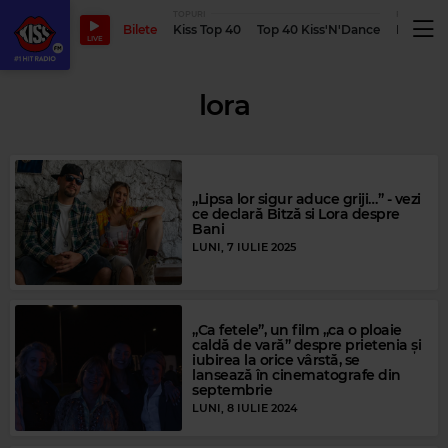
TOPURI
PODCASTUR
Bilete
Kiss Top 40
Top 40 Kiss'N'Dance
Podcastu
LIVE
lora
„Lipsa lor sigur aduce griji…” - vezi
ce declară Bitză si Lora despre
Bani
LUNI, 7 IULIE 2025
„Ca fetele”, un film „ca o ploaie
caldă de vară” despre prietenia și
iubirea la orice vârstă, se
lansează în cinematografe din
septembrie
LUNI, 8 IULIE 2024