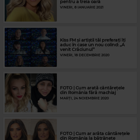
pentru a treia oară
VINERI, 8 IANUARIE 2021
Kiss FM și artiștii tăi preferați îți
aduc în case un nou colind: „A
venit Crăciunul”
VINERI, 18 DECEMBRIE 2020
FOTO | Cum arată cântărețele
din România fără machiaj
MARȚI, 24 NOIEMBRIE 2020
FOTO | Cum ar arăta cântărețele
din România la bătrânețe