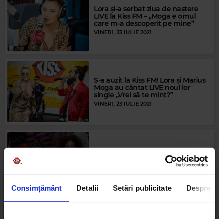
Lora și-a serbat ziua de naștere
LIVE la Kiss FM – „Moga e omul
care m-a descoperit pe mine”
VINERI, 23 IULIE 2021
S-a auzit la Kiss FM! Lora și Marius
Moga au cântat LIVE noul lor
single „Vrei să te mint?”
VINERI, 23 IULIE 2021
Set the alarm! Lora și Marius
Moga vin vineri dimineață la Kiss
FM
JOI, 22 IULIE 2021
Consimțământ
Detalii
Setări publicitate
Despre