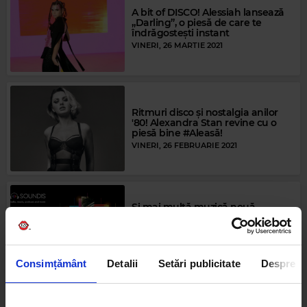
A bit of DISCO! Alessiah lansează
„Darling”, o piesă de care te
îndrăgostești instant
VINERI, 26 MARTIE 2021
Ritmuri disco și nostalgia anilor
'80! Alexandra Stan revine cu o
piesă bine #Aleasă!
VINERI, 26 FEBRUARIE 2021
Și mai multă muzică nouă -
acum pe SOUNDIS! Descarcă
aplicația și bucură-te de piesele
tale preferate
LUNI, 22 FEBRUARIE 2021
Consimțământ
Detalii
Setări publicitate
Despre