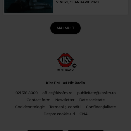
VINERI, 31 IANUARIE 2020
MAI MULT
Kiss FM
– #1 Hit Radio
021 318 8000
office@kissfm.ro
publicitate@kissfm.ro
Contact form
Newsletter
Date societate
Cod deontologic
Termeni și condiții
Confidențialitate
Despre cookie-uri
CNA