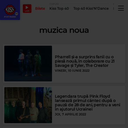
TOPURI
PODCASTUR
Bilete
Kiss Top 40
Top 40 Kiss'N'Dance
Podcastu
LIVE
muzica noua
Pharrell și-a surprins fanii cu o
piesă nouă, în colaborare cu 21
Savage și Tyler, The Creator
VINERI, 10 IUNIE 2022
Legendara trupă Pink Floyd
lansează primul cântec după o
pauză de 28 de ani, pentru a veni
în ajutorul Ucrainei
JOI, 7 APRILIE 2022