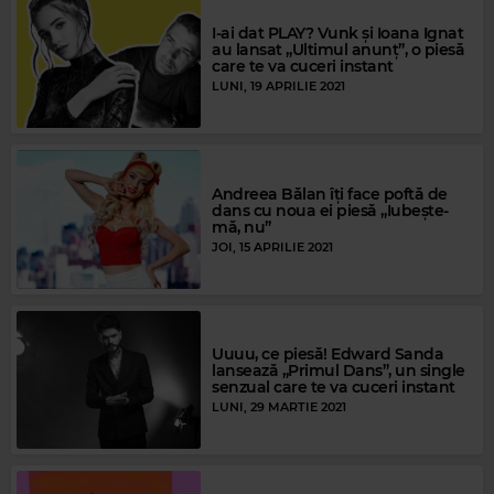
I-ai dat PLAY? Vunk și Ioana Ignat
au lansat „Ultimul anunț”, o piesă
care te va cuceri instant
LUNI, 19 APRILIE 2021
Andreea Bălan îți face poftă de
dans cu noua ei piesă „Iubește-
mă, nu”
JOI, 15 APRILIE 2021
Uuuu, ce piesă! Edward Sanda
lansează „Primul Dans”, un single
senzual care te va cuceri instant
LUNI, 29 MARTIE 2021