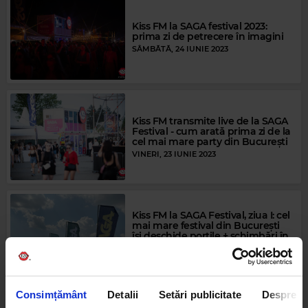
Kiss FM la SAGA festival 2023:
prima zi de petrecere în imagini
SÂMBĂTĂ, 24 IUNIE 2023
Kiss FM transmite live de la SAGA
Festival - cum arată prima zi de la
cel mai mare party din București
VINERI, 23 IUNIE 2023
Kiss FM la SAGA Festival, ziua I: cel
mai mare festival din București
își deschide porțile + schimbări în
lineup
VINERI, 23 IUNIE 2023
Consimțământ
Detalii
Setări publicitate
Despre