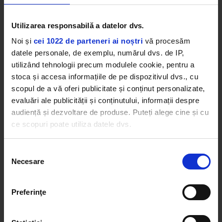
Ziua 0 la SAGA Festival 2023: Kiss
FM dă tonul distracției!
Utilizarea responsabilă a datelor dvs.
JOI, 22 IUNIE 2023
Noi și
cei 1022 de parteneri ai noștri
vă procesăm
datele personale, de exemplu, numărul dvs. de IP,
utilizând tehnologii precum modulele cookie, pentru a
SAGA Festival - RECORD de bilete
stoca și accesa informațiile de pe dispozitivul dvs., cu
vândute și extinderea spațiului
de festival Loreen, câștigătoarea
scopul de a vă oferi publicitate și conținut personalizate,
Eurovision 2012 și 2023, se alătură
evaluări ale publicității și conținutului, informații despre
line-up-ului SAGA
audiență și dezvoltare de produse. Puteți alege cine și cu
VINERI, 16 IUNIE 2023
ce scopuri poate utiliza datele dvs.
Dacă ne permiteți, am dori, de asemenea:
Selecția
SAGA Festival devine primul
festival #zerowastetolandfill din
Necesare
Să colectăm informațiile cu privire la locația dvs.
consimțământului
România
geografică cu o exactitate de până la câțiva metri
JOI, 8 IUNIE 2023
Să vă identificăm dispozitivul scanândul-l în mod
Preferinţe
activ după caracteristici specifice (amprentare)
Găsiți mai multe informații despre procesarea datelor