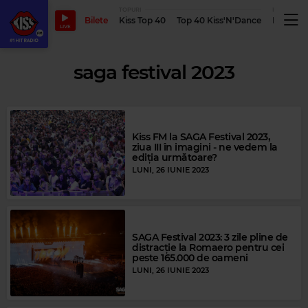
TOPURI
PODCASTUR
Bilete
Kiss Top 40
Top 40 Kiss'N'Dance
Podcastu
LIVE
saga festival 2023
Kiss FM la SAGA Festival 2023,
ziua III în imagini - ne vedem la
ediția următoare?
LUNI, 26 IUNIE 2023
SAGA Festival 2023: 3 zile pline de
distracție la Romaero pentru cei
peste 165.000 de oameni
LUNI, 26 IUNIE 2023