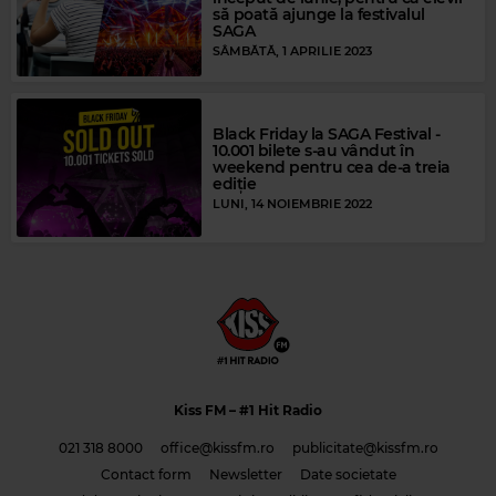
să poată ajunge la festivalul
SAGA
SÂMBĂTĂ, 1 APRILIE 2023
Black Friday la SAGA Festival -
10.001 bilete s-au vândut în
weekend pentru cea de-a treia
ediție
LUNI, 14 NOIEMBRIE 2022
Kiss FM
– #1 Hit Radio
021 318 8000
office@kissfm.ro
publicitate@kissfm.ro
Contact form
Newsletter
Date societate