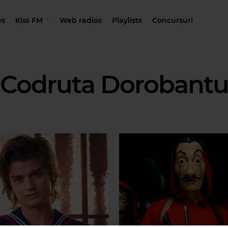
s
Kiss FM
Web radios
Playlists
Concursuri
Codruta Dorobant