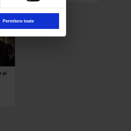
 sociale și pentru a analiza
rmații cu privire la modul în
n urma folosirii serviciilor
Permitere toate
e-ai