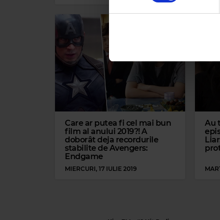
Folosim cookie-uri pentru a pe
traficul. De asemenea, le ofer
care folosiți site-ul nostru. A
lor.
Care ar putea fi cel mai bun
Au t
film al anului 2019?! A
epis
doborât deja recordurile
Liar
stabilite de Avengers:
pro
Endgame
MIERCURI, 17 IULIE 2019
MARȚ