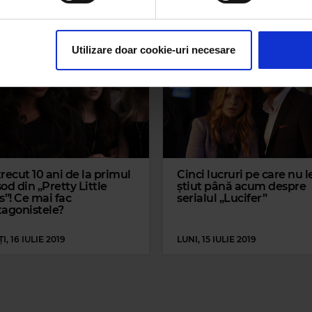
rsonaliza conținutul și anunțurile, pentru a oferi funcții de rețele
im partenerilor de rețele sociale, de publicitate și de analize info
ceștia le pot combina cu alte informații oferite de dvs. sau culese î
Utilizare doar cookie-uri necesare
recut 10 ani de la primul
Cinci lucruri pe care nu l
od din „Pretty Little
știut până acum despre
s”! Ce mai fac
serialul „Lucifer”
tagonistele?
I, 16 IULIE 2019
LUNI, 15 IULIE 2019