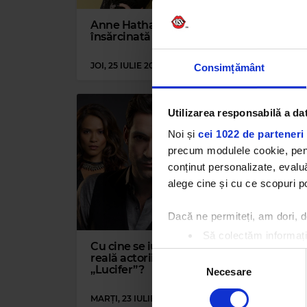
Anne Hathaway este
Joe
însărcinată cu al doilea copil
Thin
pie
JOI, 25 IULIE 2019
JOI, 
Consimțământ
Utilizarea responsabilă a da
Noi și
cei 1022 de parteneri 
precum modulele cookie, pentr
conținut personalizate, evaluă
alege cine și cu ce scopuri po
Dacă ne permiteți, am dori,
Să colectăm informații
Cu cine se iubesc în viața
Brad
Să vă identificăm disp
Selecția
reală actorii din serialul
Leo
„Lucifer”?
a av
Găsiți mai multe informații d
Necesare
consimțământului
„Tit
Vă puteți modifica sau retra
MARȚI, 23 IULIE 2019
VINER