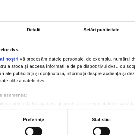
 Keery din Stranger
6 lucruri pe care probabi
gs și-a lansat prima
le știai despre serialul „L
să
Casa de Papel’’
25 IULIE 2019
MIERCURI, 24 IULIE 2019
Detalii
Setări publicitate
telor dvs.
ai noștri
vă procesăm datele personale, de exemplu, numărul dvs.
u a stoca și accesa informațiile de pe dispozitivul dvs., cu scopu
ri ale publicității și conținutului, informații despre audiență și d
ate utiliza datele dvs.
 de asemenea:
le cu privire la locația dvs. geografică cu o exactitate de până la
 Pitt l-a întrebat pe
Bella Hadid este acum
ozitivul scanândul-l în mod activ după caracteristici specifice (
nardo DiCaprio de ce nu
blondă și seamănă izbito
ut loc și el pe ușa din
sora ei, Gigi Hadid
espre procesarea datelor dvs. personale și configurați-vă preferin
Preferinţe
Statistici
anic"
ge oricând acordul din Declarația despre modulele cookie.
I, 19 IULIE 2019
JOI, 18 IULIE 2019