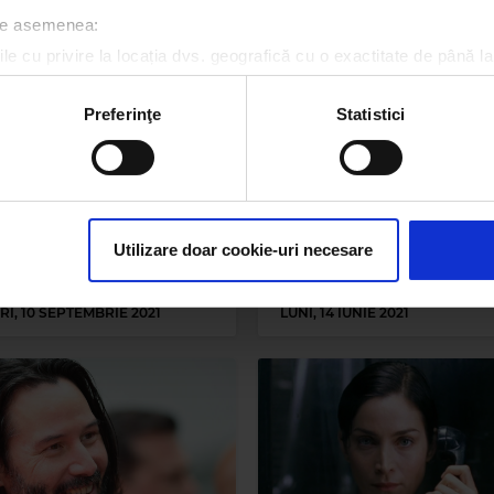
 de asemenea:
le cu privire la locația dvs. geografică cu o exactitate de până la
ozitivul scanândul-l în mod activ după caracteristici specifice (
espre procesarea datelor dvs. personale și configurați-vă preferin
Preferinţe
Statistici
ge oricând acordul din Declarația despre modulele cookie.
rsonaliza conținutul și anunțurile, pentru a oferi funcții de rețele
im partenerilor de rețele sociale, de publicitate și de analize info
e Matrix Resurrection”,
Cinci bărbați celebri și
ceștia le pot combina cu alte informații oferite de dvs. sau culese î
ce în ce mai interesant.
chipeși, care n-au noroc 
Utilizare doar cookie-uri necesare
l se schimbă în funcție
dragoste
e alegi tu!
RI, 10 SEPTEMBRIE 2021
LUNI, 14 IUNIE 2021