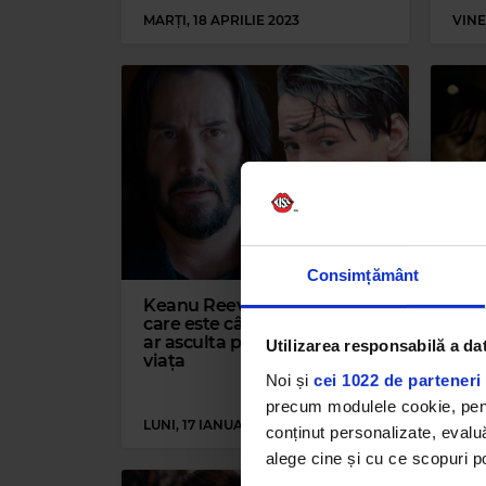
MARȚI, 18 APRILIE 2023
VINE
Consimțământ
Keanu Reeves a dezvăluit
Kea
care este cântecul pe care l-
încă
ar asculta pe repeat toată
bun
Utilizarea responsabilă a da
viața
don
de d
Noi și
cei 1022 de parteneri 
din
precum modulele cookie, pentr
LUNI, 17 IANUARIE 2022
MARȚ
conținut personalizate, evaluă
alege cine și cu ce scopuri po