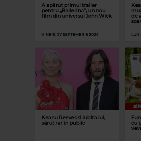
A apărut primul trailer
Kea
pentru „Ballerina”, un nou
muz
film din universul John Wick
de a
sce
VINERI, 27 SEPTEMBRIE 2024
LUNI
Keanu Reeves și iubita lui,
Funk
sărut rar în public
cu p
vev