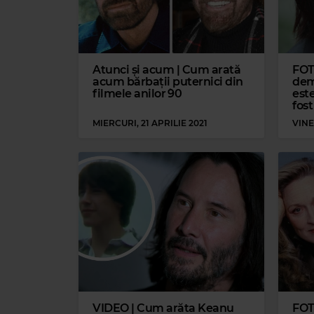
Atunci și acum | Cum arată
FOT
acum bărbații puternici din
dem
filmele anilor `90
est
fost
MIERCURI, 21 APRILIE 2021
VINE
VIDEO | Cum arăta Keanu
FOT