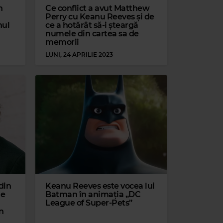
n
Ce conflict a avut Matthew
Perry cu Keanu Reeves și de
nul
ce a hotărât să-i șteargă
numele din cartea sa de
memorii
LUNI, 24 APRILIE 2023
din
Keanu Reeves este vocea lui
le
Batman în animația „DC
League of Super-Pets”
un