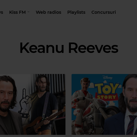
s
Kiss FM
Web radios
Playlists
Concursuri
Keanu Reeves