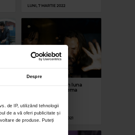
LUNI, 7 MARTIE 2022
Despre
Ce filme vedem în luna
decembrie la cinema
ad
 de IP, utilizând tehnologii
l de a vă oferi publicitate și
LUNI, 6 DECEMBRIE 2021
ezvoltare de produse. Puteți