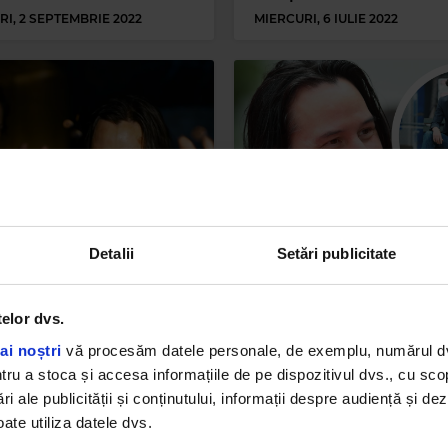
RI, 2 SEPTEMBRIE 2022
MIERCURI, 6 IULIE 2022
Detalii
Setări publicitate
nu Reeves își confirmă
Keanu Reeves, adevărul
 o dată rolul de „băiat
despre imaginea cu el
” al Hollywood-ului: a
devenită meme. Ce se
telor dvs.
at peste 30 de milioane
ascunde în spatele lui „S
olari din câștigurile sale
Keanu”
ai noștri
vă procesăm datele personale, de exemplu, numărul dvs.
 Matrix
u a stoca și accesa informațiile de pe dispozitivul dvs., cu scopu
I, 4 IANUARIE 2022
JOI, 16 DECEMBRIE 2021
ri ale publicității și conținutului, informații despre audiență și d
ate utiliza datele dvs.