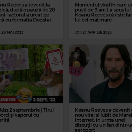
nu Reeves a revenit la
Momentul viral în care u
ică, după o pauză de 20
puști de 9 ani i-a spus lui
ni - actorul a urcat pe
Keanu Reeves că este fa
nă cu formația Dogstar
lui cel mai mare
, 29 MAI 2023
JOI, 27 APRILIE 2023
iss 2 septembrie | Tirul
Keanu Reeves a devenit 
orci și vaporul cu
nou viral și iubit de Mare
eriță
Internet, în urma unei
discuții cu un fan dintr-
aeroport