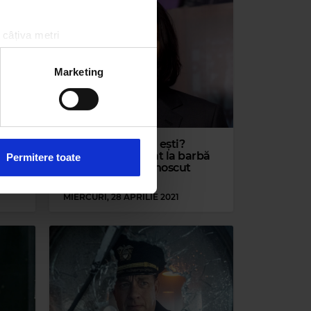
 câțiva metri
amprentare)
țele la
secțiunea cu detalii
.
Marketing
 sociale și pentru a analiza
rmații cu privire la modul în
Keanu Reeves, tu ești?
n urma folosirii serviciilor
în
Actorul a renunțat la barbă
Permitere toate
și este de nerecunoscut
MIERCURI, 28 APRILIE 2021