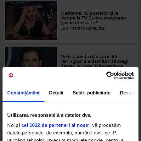
Madonna, cu posteriorul la
vedere la TV. Cum a reacționat
gazda emisiunii?
LUNI, 11 OCTOMBRIE 2021
De la actor la dansator! Kit
Harington a arătat lumii întregi
dansul cu care își înveselește
bebelușul
VINERI, 13 AUGUST 2021
Consimțământ
Detalii
Setări publicitate
Despre
Cele mai nereușite întâlniri ale
vedetelor și poveștile din spatele
acestora!
Utilizarea responsabilă a datelor dvs.
LUNI, 6 IULIE 2020
Noi și
cei 1022 de parteneri ai noștri
vă procesăm
datele personale, de exemplu, numărul dvs. de IP,
utilizând tehnologii precum modulele cookie, pentru a