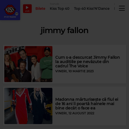
TOPURI
PODCASTUR
Bilete
Kiss Top 40
Top 40 Kiss'N'Dance
Podcastu
LIVE
jimmy fallon
Cum s-a descurcat Jimmy Fallon
la audițiile pe nevăzute din
cadrul The Voice
VINERI, 10 MARTIE 2023
Madonna mărturisește că fiul ei
de 16 ani îi poartă hainele mai
bine decât o face ea
VINERI, 12 AUGUST 2022