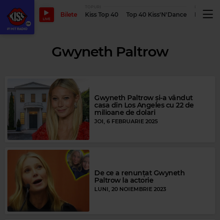
TOPURI
PODCASTUR
Bilete
Kiss Top 40
Top 40 Kiss'N'Dance
Podcastu
LIVE
Gwyneth Paltrow
Gwyneth Paltrow și-a vândut
casa din Los Angeles cu 22 de
milioane de dolari
JOI, 6 FEBRUARIE 2025
De ce a renunțat Gwyneth
Paltrow la actorie
LUNI, 20 NOIEMBRIE 2023