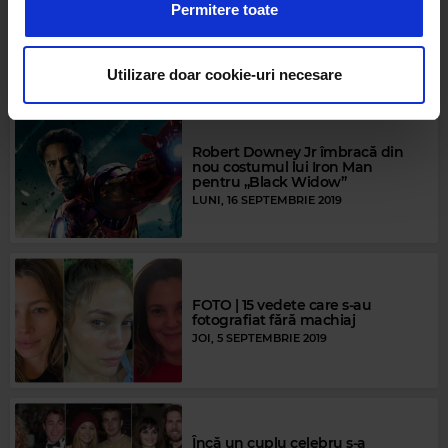
a analiza traficul. De asemenea, le oferim partenerilor de
Permitere toate
Cinci seriale super tari lansate în
rețele sociale, de publicitate și de analize informații cu
2019! Pe care l-ai urmărit?
MARȚI, 12 NOIEMBRIE 2019
privire la modul în care folosiți site-ul nostru. Aceștia le
pot combina cu alte informații oferite de dvs. sau culese
Utilizare doar cookie-uri necesare
în urma folosirii serviciilor lor.
Robert Downey Jr îmbracă din
nou costumul lui Iron Man
pentru „Black Widow”
LUNI, 16 SEPTEMBRIE 2019
FOTO | 15 vedete care s-au
fotografiat fără machiaj
JOI, 5 SEPTEMBRIE 2019
Încă un cuplu celebru s-a