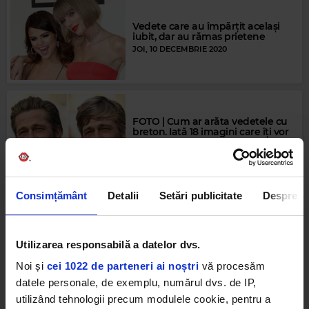
Vedete care au împărțit același
iubit, dar au rămas prietene
JOI, 10 DECEMBRIE 2020
FOTO | Cum ar arăta vedetele cu
breton. Iată 18 imagini care îți vor
face ziua mai bună!
LUNI, 16 NOIEMBRIE 2020
Consimțământ
Detalii
Setări publicitate
Despre
FOTO | Cum ar arăta vedetele
dacă ar fi oameni obișnuiți. 15
fotografii care îți vor înveseli ziua!
Utilizarea responsabilă a datelor dvs.
MIERCURI, 7 OCTOMBRIE 2020
Noi și
cei 1022 de parteneri ai noștri
vă procesăm
datele personale, de exemplu, numărul dvs. de IP,
utilizând tehnologii precum modulele cookie, pentru a