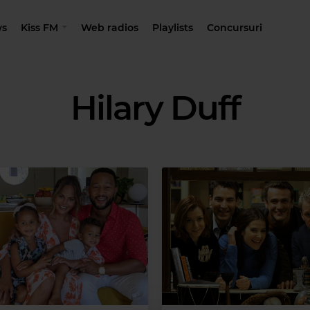
s
Kiss FM
Web radios
Playlists
Concursuri
Hilary Duff