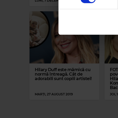
LUNI, 7 DECEMBRIE 2020
LUNI
Folosim cookie-uri pentru a pe
traficul. De asemenea, le ofer
care folosiți site-ul nostru. A
lor.
Hilary Duff este mămică cu
FOT
normă întreagă. Cât de
pov
adorabili sunt copiii artistei!
Hil
Koma
Bac
MARȚI, 27 AUGUST 2019
JOI,