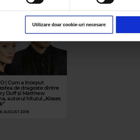
, 23 DECEMBRIE 2019
VINERI, 29 NOIEMBRIE 2019
rsonaliza conținutul și anunțurile, pentru a oferi funcții de rețele
im partenerilor de rețele sociale, de publicitate și de analize info
ceștia le pot combina cu alte informații oferite de dvs. sau culese î
Utilizare doar cookie-uri necesare
O | Cum a început
estea de dragoste dintre
ary Duff și Matthew
, autorul hitului „Kisses
k”
 16 AUGUST 2018