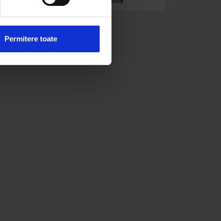
LUNI, 21 OCTOMBRIE 2019
 sociale și pentru a analiza
rmații cu privire la modul în
n urma folosirii serviciilor
Permitere toate